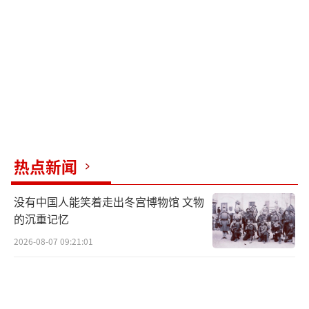
途数据更新。“风暴破坏者”还可以利用GPS
辅助惯性导航系统实现完全自主滑翔，之后可
以打击特定坐标或开始主动搜索打击目标，提
供了相当大的作战灵活性。
目前，这枚“风暴破坏者”很可能落入胡
塞武装手中，带来一笔可观的情报收获。考虑
到胡塞武装受到伊朗的支持，可以想象这枚滑
热点新闻
翔炸弹的技术未来可能会被美国的一些主要对
没有中国人能笑着走出冬宫博物馆 文物
手利用。特别是其三模制导系统及其数据链和
的沉重记忆
导航组件，获得此类技术将帮助这些国家发展
2026-08-07 09:21:01
自己的武器，并揭示美制系统的弱点，从而帮
助对手开发对抗系统。
美国国防部官员拒绝回答关于此事的提