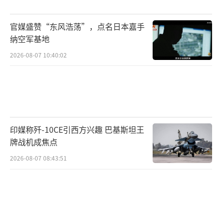
问，也拒绝提供更多细节。美国军备研究服务
官媒盛赞“东风浩荡”，点名日本嘉手
中心的研究员鲍尔表示，空袭规模越大，武器
纳空军基地
使用数量越多，发生这种情况的可能性就越
2026-08-07 10:40:02
大。他还指出，美国用来对付胡塞武装的AGM-
158导弹也面临同样的技术外泄风险。
（责任编
辑：于浩淙 zx0176）
印媒称歼-10CE引西方兴趣 巴基斯坦王
牌战机成焦点
2026-08-07 08:43:51