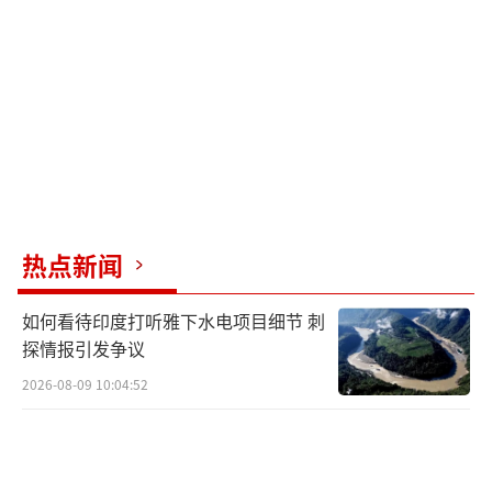
影响其他国家。因此，特朗普认为石破茂的表
态是对美国的背叛，这将导致“遏华联盟”成
立失败，美国应对中方的对等反制将输多赢
少。
那么，日本因关税问题拒绝美国是害怕成
为“出头鸟”，现在又拒绝加入“反华经济同
盟”，石破茂不怕特朗普报复吗？怕是肯定
热点新闻
的，但日本更担心的是中方的警告。
如何看待印度打听雅下水电项目细节 刺
中国外交部发言人已明确通报75国，强调
探情报引发争议
中方尊重各方通过谈判解决关税问题，但前提
2026-08-09 10:04:52
是不能损害中国利益。如果有人这么做，就必
须准备好迎接中国的报复。这番话警告各国，
与虎谋皮害人害己。