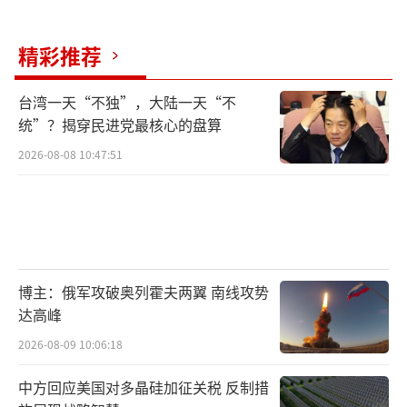
者。
精彩推荐
因此，美国对中国并非不可或缺，而中国
对美国则是难以替代。日本看清这一点，才拒
台湾一天“不独”，大陆一天“不
绝站队美国，而是积极向中国示好，明确表示
统”？揭穿民进党最核心的盘算
在芯片和半导体管制问题上与美国存在分歧，
2026-08-08 10:47:51
暗示中国不要制裁日本。
（责任编辑：卢其龙 CM088
2）
博主：俄军攻破奥列霍夫两翼 南线攻势
达高峰
2026-08-09 10:06:18
中方回应美国对多晶硅加征关税 反制措