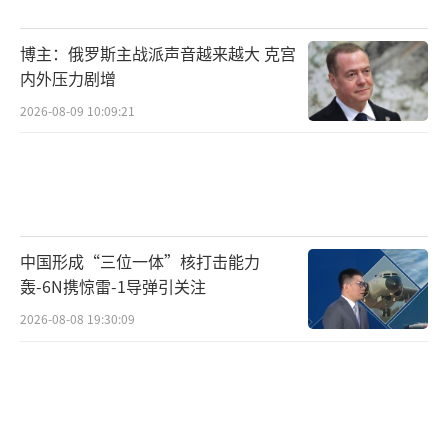
日本听懂了这番警告，但在中美之间做选
博主：俄罗斯主战派声音越来越大 克宫
择很难。因此，石破茂选择继续拖延时间。不
内外压力剧增
论是6月G7峰会给出答复，还是在90天内与美
2026-08-09 10:09:21
方达成协议，本质上都是拖延策略。
不得不说，这是一步好棋。正如马来西亚
前总理马哈蒂尔预测，特朗普这场关税战撑不
了三个月就会叫停，因为美国目前遭受的损失
中国形成“三位一体”核打击能力
远超其他国家。事实也是如此，特朗普没有搞
轰-6N携惊雷-1导弹引关注
清楚这场关税战的主次顺序。他认为对中国加
2026-08-08 19:30:09
税能逼迫中国妥协，但中国可以通过其他途径
绕开关税继续与其他国家做生意。而美国是一
个消费主导的国家，在严重依赖中国市场的背
景下，任何加税政策最终买单的都是美国消费