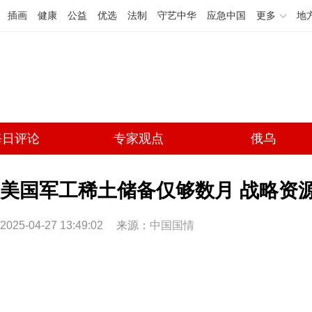
插画
健康
公益
优选
法制
守艺中华
应急中国
更多
地
每日评论
专家观点
俄乌
美国军工稀土储备仅够数月 战略资源告
2025-04-27 13:49:02
来源：
中国国情