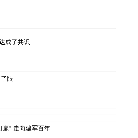
民达成了共识
红了眼
赢” 走向建军百年