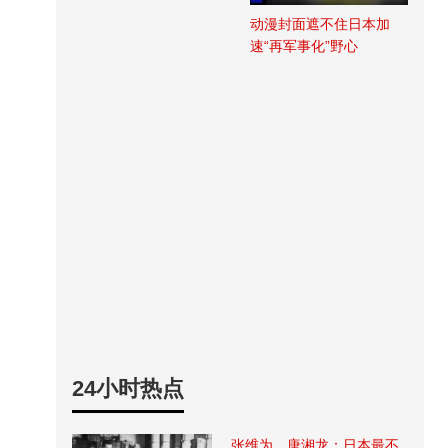
动漫封面遮不住日本加
速“再军事化”野心
24小时热点
张维为、唐湘龙：日本最不