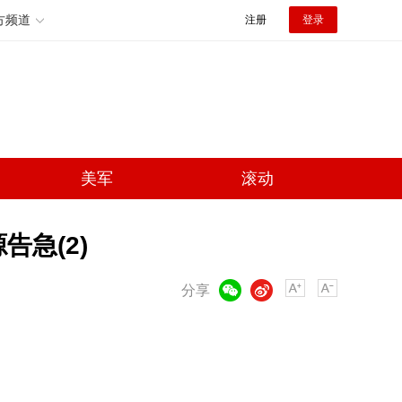
方频道
注册
登录
美军
滚动
急(2)
微信
微博
分享