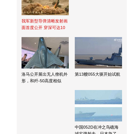
我军新型导弹清晰发射画
面首度公开 穿深可达10
米
洛马公开展出无人僚机外
第13艘055大驱开始试航
形，和歼-50高度相似
中国052D在冲之鸟礁海
域实弹射击，日本急了