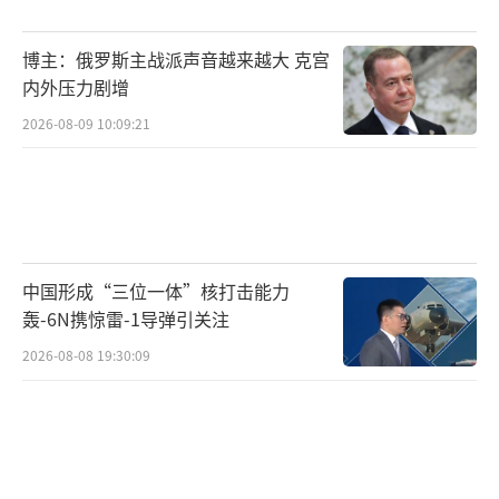
响。在美方提出的和平计划中，欧洲国家的态
度至关重要。部分国家希望通过和平协议尽快
博主：俄罗斯主战派声音越来越大 克宫
结束冲突，恢复地区稳定，以缓解自身面临的
内外压力剧增
经济和能源压力；但也有一些国家基于地缘政
2026-08-09 10:09:21
治等因素，对和平计划持保留态度，担心俄罗
斯在乌克兰问题上获得过多利益，从而影响自
身在东欧地区的影响力。
特朗普计划与普京会面以及泽连斯基对美
中国形成“三位一体”核打击能力
国和平计划的强硬拒绝，使得俄乌局势变得更
轰-6N携惊雷-1导弹引关注
为复杂。美俄之间若能在会面中达成共识，无
2026-08-08 19:30:09
疑将对俄乌冲突的走向产生重大影响。然而，
泽连斯基的坚定立场也为冲突的解决增添了不
确定性。未来，俄乌局势如何发展，美俄欧之
间的博弈，以及乌克兰能否坚守自身立场，都