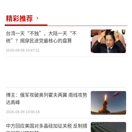
将成为国际社会持续关注的焦点。
（责任编辑：卢其
精彩推荐
龙 CM0882）
台湾一天“不独”，大陆一天“不
统”？揭穿民进党最核心的盘算
2026-08-08 10:47:51
博主：俄军攻破奥列霍夫两翼 南线攻势
达高峰
2026-08-09 10:06:18
中方回应美国对多晶硅加征关税 反制措