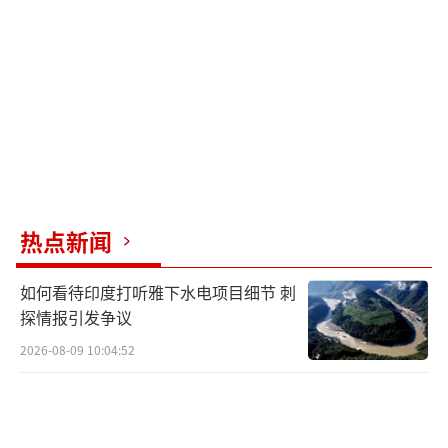
大政治和社会压力，可能导致国内局势动荡。
泽连斯基若接受此类条件，可能会被视为叛
国，其政权也将面临严重危机。对于俄罗斯来
说，经过长时间的军事行动，俄军已取得一定
优势并控制了部分乌克兰领土。普京此前与特
朗普通话时提出，如果美国停止对乌武器输送
和情报支持，俄罗斯可以迅速结束战争。这表
热点新闻
明俄罗斯希望通过军事优势争取到有利条件，
包括乌克兰的中立地位及对相关领土的控制。
如何看待印度打听雅下水电项目细节 刺
探情报引发争议
欧洲国家在俄乌冲突中扮演着重要角色，
2026-08-09 10:04:52
一方面为乌克兰提供了大量经济和军事援助，
维持了乌克兰的抵抗能力；另一方面，欧洲也
因俄乌冲突遭受能源危机和经济下滑等负面影