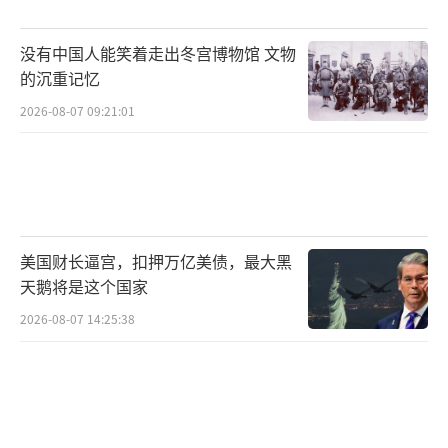
芒格还质疑贸易保护主义背后的“双重标
准”。如果一家公司通过限制性合同或兼并等
没有中国人能笑着走出冬宫博物馆 文物
方式来“保护”自己的市场地位和利润，从而
的沉重记忆
逃避竞争，它就会受到法律制裁。但如果对象
2026-08-07 09:21:01
是外国企业，为什么政府干同样的事就变
成“合理”甚至“有益”了？
（责任编辑：于浩淙 zx0
176）
美国财长逼宫，扣押万亿美债，最大黑
天鹅将是这个国家
2026-08-07 14:25:38