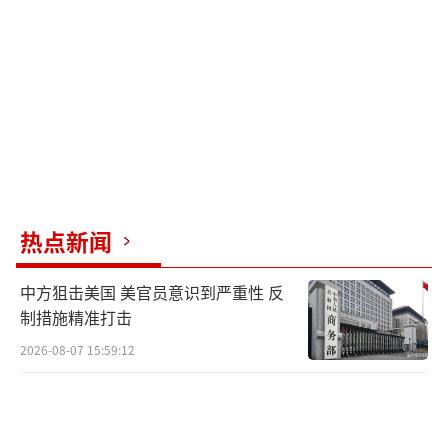
面，其他贸易伙伴可能采取反制措施，出口导
向型企业将直接受到影响；另一方面，如果贸
易壁垒成功阻碍进口，外国企业将更难获得购
买美国商品所需的美元，也会对美国生产商造
成间接损害。
特朗普政府曾对外宣称，出台汽车等关税
旨在“保护美国的汽车制造业”。但在芒格看
热点新闻
来，用关税来“保护”本国产业需要付出的成
本远远高于其可能带来的收益。他举例称，为
中方狙击美国 美官员意识到严重性 反
了“保护”一个年薪8万美元的钢厂工作岗位，
制措施精准打击
很可能会让消费者和美国经济损失至少16万美
2026-08-07 15:59:12
元——这些代价会体现在商品价格上涨、创新减
少和生产效率下降等各个方面。