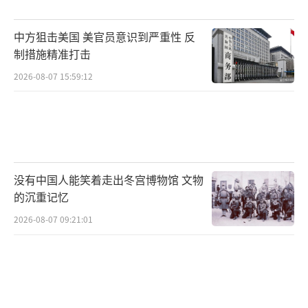
增加解放军边防压力；另一方面，巴基斯坦境
中方狙击美国 美官员意识到严重性 反
内的瓜达尔港是中巴经济走廊和我国一带一路
制措施精准打击
战略的核心节点，战乱将威胁我国在巴基斯坦
2026-08-07 15:59:12
的投资。此外，如果美国确实参与了这场摩
擦，我们需要提防特朗普政府的可能行动。毕
竟，特朗普政府正在对我国发起关税战，并试
图在西太平洋地区施加压力。在这种情况下，
我们需要做好应对印巴摩擦和美国施压的准
没有中国人能笑着走出冬宫博物馆 文物
备。
的沉重记忆
（责任编辑：卢其龙 CM0882）
2026-08-07 09:21:01