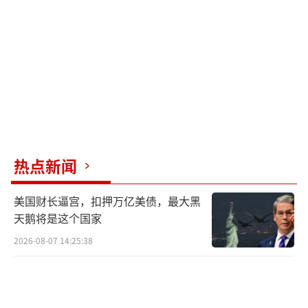
相当于变相对巴基斯坦进行“外交降级”。
巴基斯坦对此作出反制，包括关闭领空、
暂停贸易、限制印度外交人员，并向国际法院
起诉印度违约，再次警告切断水源即战争行
为。
值得注意的是，在此次危机中，特朗普政
府可能扮演了重要角色。美国副总统万斯刚访
热点新闻
问完印度，克什米尔枪击案随即爆发。袭击发
美国财长逼宫，扣押万亿美债，最大黑
生后，特朗普在社交媒体上宣称全力支持印
天鹅将是这个国家
度。
2026-08-07 14:25:38
如果印巴之间的摩擦升级，我国将面临双
重考验。一方面，若印巴冲突外溢，可能波及
中印边境争议地区，威胁我国西部边境安全，