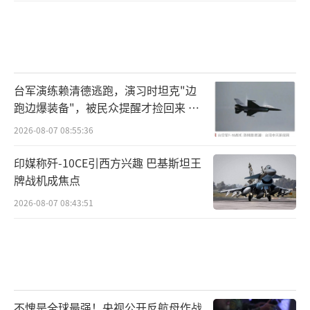
台军演练赖清德逃跑，演习时坦克"边
跑边爆装备"，被民众提醒才捡回来 演
习状况频出引发关注
2026-08-07 08:55:36
印媒称歼-10CE引西方兴趣 巴基斯坦王
牌战机成焦点
2026-08-07 08:43:51
不愧是全球最强！央视公开反航母作战