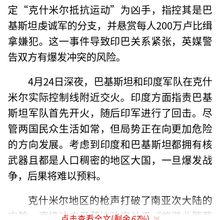
定“克什米尔抵抗运动”为凶手，指控其是巴
基斯坦虔诚军的分支，并悬赏每人200万卢比缉
拿嫌犯。这一事件导致印巴关系紧张，英媒警
告双方有爆发冲突的风险。
4月24日深夜，巴基斯坦和印度军队在克什
米尔实际控制线附近交火。印度方面指责巴基
斯坦军队首先开火，随后印军进行了回击。尽
管两国民众生活如常，但局势正在向更加危险
的方向发展。考虑到印度和巴基斯坦都拥有核
武器且都是人口稠密的地区大国，一旦爆发战
争，后果将难以预料。
克什米尔地区的枪声打破了南亚次大陆的
宁静，直接冲击了莫迪政府关于“旅游业繁荣
点击查看全文(剩余
67
%)