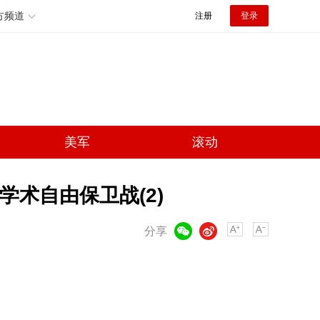
方频道
注册
登录
美军
滚动
学术自由保卫战(2)
微信
微博
分享