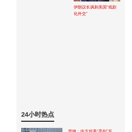
伊朗议长讽刺美国“戏剧
化外交”
24小时热点
管姚：中方对美“亮剑”反