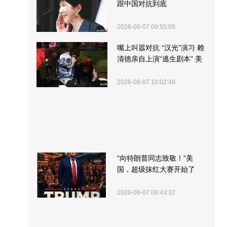
跟中国对抗到底
2026-08-07 09:55:09
嘴上叫嚣对抗 “汉光”演习 赖
清德亲自上演“逃生剧本” 美
军方围观“服务”
2026-08-07 10:02:48
“向特朗普同志致敬！”美
国，超级抹红大赛开始了
2026-08-07 09:43:32