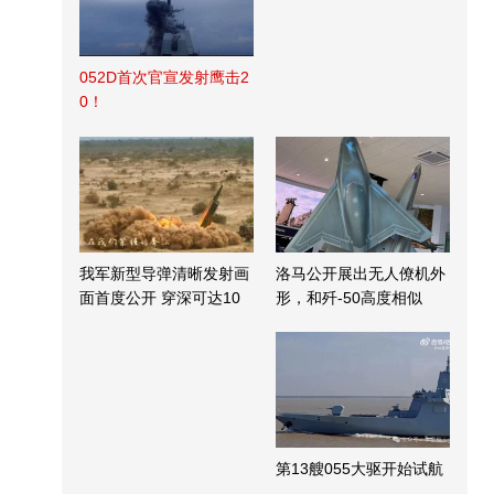
052D首次官宣发射鹰击2
0！
我军新型导弹清晰发射画
洛马公开展出无人僚机外
面首度公开 穿深可达10
形，和歼-50高度相似
米
第13艘055大驱开始试航