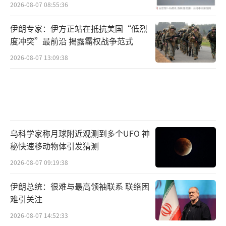
习状况频出引发关注
2026-08-07 08:55:36
伊朗专家：伊方正站在抵抗美国“低烈
度冲突”最前沿 揭露霸权战争范式
2026-08-07 13:09:38
乌科学家称月球附近观测到多个UFO 神
秘快速移动物体引发猜测
2026-08-07 09:19:38
伊朗总统：很难与最高领袖联系 联络困
难引关注
2026-08-07 14:52:33