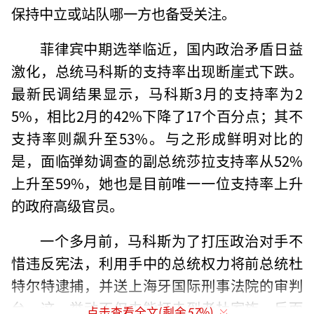
保持中立或站队哪一方也备受关注。
菲律宾中期选举临近，国内政治矛盾日益
激化，总统马科斯的支持率出现断崖式下跌。
最新民调结果显示，马科斯3月的支持率为2
5%，相比2月的42%下降了17个百分点；其不
支持率则飙升至53%。与之形成鲜明对比的
是，面临弹劾调查的副总统莎拉支持率从52%
上升至59%，她也是目前唯一一位支持率上升
的政府高级官员。
一个多月前，马科斯为了打压政治对手不
惜违反宪法，利用手中的总统权力将前总统杜
特尔特逮捕，并送上海牙国际刑事法院的审判
台。这一举动不仅未能打击到老杜家族，反而
点击查看全文(剩余
57
%)