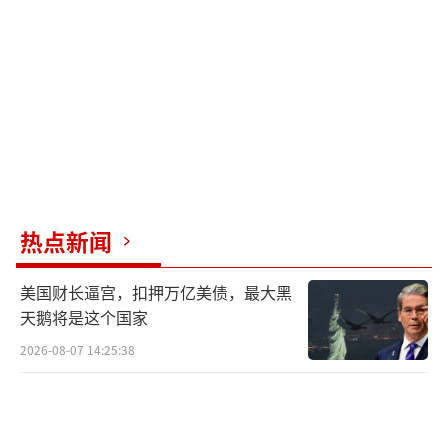
果，莎拉的支持率继续上升，而马科斯的支持
率继续下滑。此外，马科斯将对华挑衅上升至
军事层面，这只会给菲律宾带来战争危机。
菲律宾中期选举前夕，全国发生了多起政
治暴力事件，增加了选举的动荡因素。马科斯
命令22万军警保持中立，防止被老杜家族利用
引发内战。尽管马科斯是菲律宾总统和三军统
热点新闻
帅，但他仍担心军队会被老杜家族所用，反映
美国财长逼宫，扣押万亿美债，最大黑
出他在政界的人缘较差。
（责任编辑：卢其龙 CM088
天鹅将是这个国家
2）
2026-08-07 14:25:38