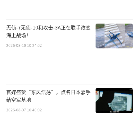
正落地并取得预期效果，仍存在巨大变数。
围绕无人机产业链主导权的博弈不仅是一
场技术层面的较量，更是一场牵动全球战略平
无侦-7无侦-10和攻击-3A正在联手改变
衡的长期竞争。未来，“中国制造”的自主安
海上战场！
全与全球话语权将在更深层次的规则重塑中接
2026-08-10 10:24:02
受考验。
（责任编辑：卢其龙 CM0882）
官媒盛赞“东风浩荡”，点名日本嘉手
纳空军基地
2026-08-07 10:40:02