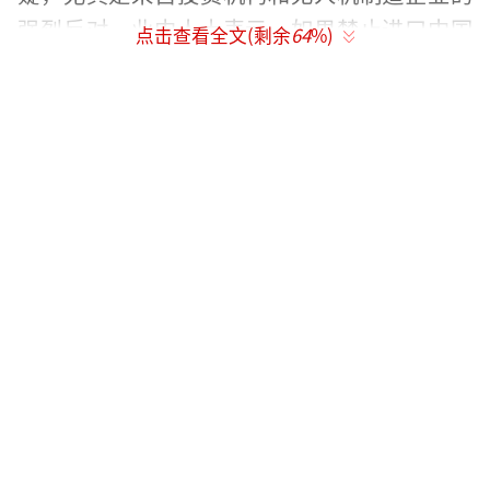
强烈反对。业内人士表示，如果禁止进口中国
点击查看全文(剩余
64
%)
无人机核心零部件，许多美国本土企业将面临
断链，连最基本的组装测试都无法完成。
长期以来，中国无人机产业在制造成本、
供应链协同、传感器与电池系统集成方面具备
明显优势。无论是军用无人侦察机、物流配送
无人机，还是警用巡防、农业植保、测绘航拍
等细分领域，中国品牌在全球市场均占据高份
额，并形成较强技术壁垒。
数据显示，目前全球约八成以上的民用无
人机产自中国，其中超过70%的市场由大疆创
新主导。此外，中国多家企业在AI飞控、图传
系统、遥感数据等核心技术领域持续突破，逐