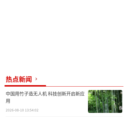
步构建起软硬兼优的产业生态闭环。
分析认为，美国当前加速推进“去中国
化”政策的背后是其对高技术依赖外溢带来的
战略焦虑。但在全球化深度交织的今天，单
边“脱钩”并不现实，反而容易引发本国企业
链条失衡、供应成本上升，最终受损的是整个
产业效率和全球用户利益。
热点新闻
面对外部封锁风险，中国无人机企业近年
来不断加快核心技术自主化，强化产品出口合
中国用竹子造无人机 科技创新开启新应
规性，并积极开拓中东、东南亚、拉美等新兴
用
市场，构建多元化的外部增长空间。在这种背
2026-08-10 13:54:02
景下，美方“封杀中国无人机”的举措能否真