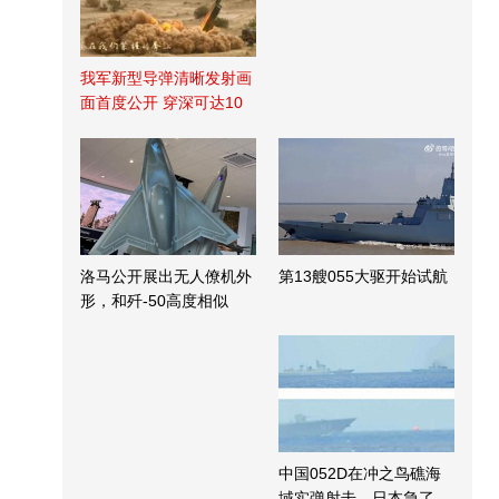
我军新型导弹清晰发射画
面首度公开 穿深可达10
米
洛马公开展出无人僚机外
第13艘055大驱开始试航
形，和歼-50高度相似
中国052D在冲之鸟礁海
域实弹射击，日本急了