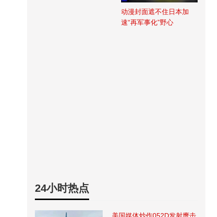
动漫封面遮不住日本加
速“再军事化”野心
24小时热点
美国媒体炒作052D发射鹰击