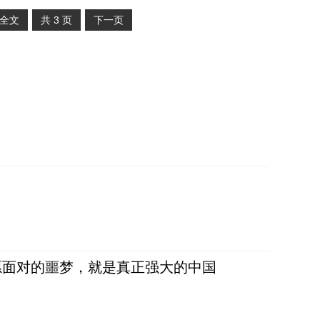
全文
共
3
页
下一页
愿面对的噩梦，就是真正强大的中国