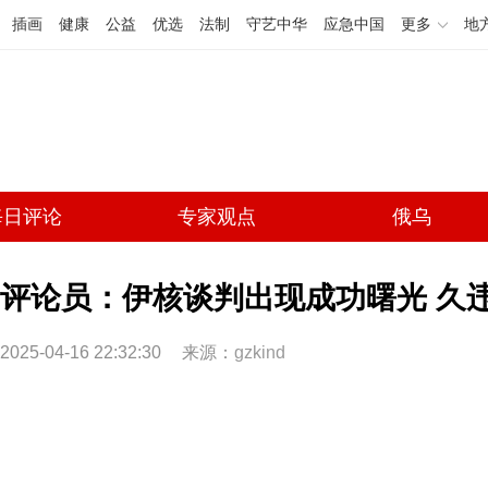
插画
健康
公益
优选
法制
守艺中华
应急中国
更多
地
每日评论
专家观点
俄乌
评论员：伊核谈判出现成功曙光 久违
2025-04-16 22:32:30
来源：
gzkind