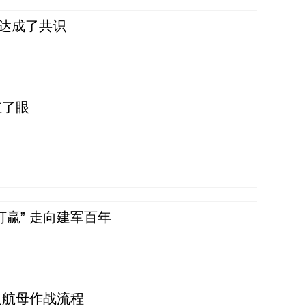
民达成了共识
红了眼
赢” 走向建军百年
反航母作战流程