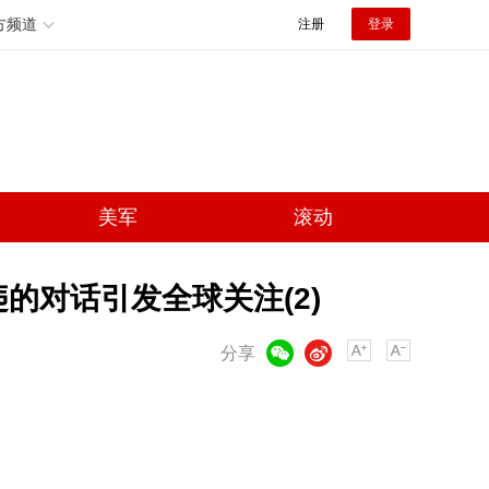
方频道
注册
登录
美军
滚动
的对话引发全球关注(2)
微信
微博
分享