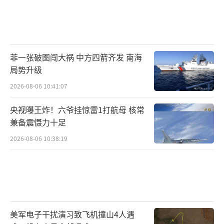
菲一张破图闯大祸 中方四箭齐发 南海
局势升级
2026-08-06 10:41:07
央视曝王炸！六爷挂惊雷1打航母 核常
兼备震慑力十足
2026-08-06 10:38:19
美军电子干扰演习致飞机撞山4人遇