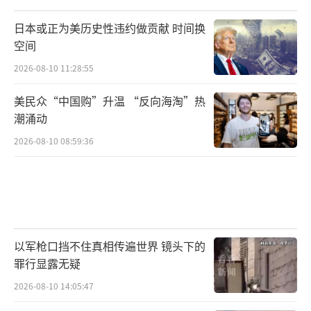
如今来看，这场贸易战已不仅仅关乎关
税，当全球经济体系的根基受到动摇，未来全
日本或正为美历史性违约做贡献 时间换
空间
球市场将何去何从？这个问题比贸易战本身更
2026-08-10 11:28:55
值得警惕。
（责任编辑：张蕾 TT0001）
美民众“中国购”升温 “反向海淘”热
潮涌动
2026-08-10 08:59:36
以军枪口挡不住真相传遍世界 镜头下的
罪行显露无疑
2026-08-10 14:05:47