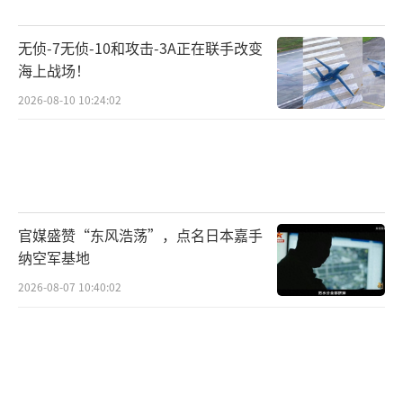
美元的世界储备货币地位一直是美国的王
牌，但贸易战正在改变这一格局。美元凭借自
无侦-7无侦-10和攻击-3A正在联手改变
身的储备货币地位被人为地推高，导致出口更
海上战场！
加昂贵，进口更加便宜，从而加剧了美国的贸
2026-08-10 10:24:02
易逆差。
特朗普的经济顾问委员会主席史蒂夫·米
兰表示，其他国家应该分担美国提供国防保护
伞和作为储备货币发行国的负担。他认为，其
官媒盛赞“东风浩荡”，点名日本嘉手
纳空军基地
中一种分担方式就是支付关税。米兰表
示：“美国作为储备资产提供者的地位是我们
2026-08-07 10:40:02
最大的经济优势之一，特朗普已经非常明确地
表示，他将采取强有力的行动来维护这一地
位，并坚决反对任何破坏这一地位的企图。”