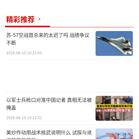
事实上，据凯雷投资集团全球研究部门负
责人贾森·托马斯分析，自2022年初以来，黄
精彩推荐
金的表现一直强于通胀保值美国国债，这表明
苏-57空战首杀来的太迟了吗 战绩争议
黄金现在是全球投资者首选的避险资产。他表
不断
示，近期以来，特朗普的政策表明，美国在全
2026-08-10 16:31:43
球贸易中发挥的核心作用将降低，这就会使美
元在出口和进口结算中的重要性随之降低。鉴
于此，“在增加美国国债风险敞口方面，全球
投资者和各国央行的储备资产管理人员们就稍
微有些犹豫了”。
以军士兵枪口对准中国记者 真相无法被
掩盖
对特朗普来说，这有一个间接的好处——确
2026-08-10 10:12:32
保了美元升值不会抵消他最新关税政策对贸易
的影响。但它也是有代价的：对美元资产的需
美炒作动用战术核武说明什么 试探与讹