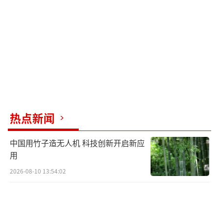
5%。
自4月2日以来，美债收益率已累计上涨约
0.25个百分点。周二晚间和周三上午，也就是
特朗普宣布暂停关税之前，美债收益率大幅走
高。据摩根大通全球利率策略部门负责人杰伊
·巴里估计，外国官方持有的美国国债每减少
3,000亿美元，国债收益率就会上升三分之一个
热点新闻
百分点。
中国用竹子造无人机 科技创新开启新应
这种反常现象表明了全球投资者对美国资
用
产的信任崩塌，也是对特朗普最严重的警告。
2026-08-10 13:54:02
特朗普宣布推迟部分关税时承认，他关注到市
场动态，并注意到“人们开始有些不安”。