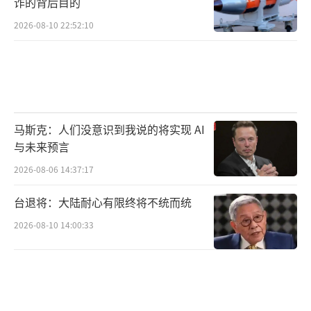
诈的背后目的
求减少，将导致为美国巨额借款融资变得越来
越困难。与此同时，美国仍然依赖海外投资
2026-08-10 22:52:10
者。截至去年6月，海外投资者持有7万亿美元
的美国国债（其中一半由各国央行等官方投资
者持有）。这大约是公众投资者持有总额的三
分之一。
马斯克：人们没意识到我说的将实现 AI
与未来预言
因此，美国需要海外投资者继续展期他们
持有的债券，并购买新的债券。即便是少量的
2026-08-06 14:37:17
资金回撤也会导致国债收益率飙升。最近，有
台退将：大陆耐心有限终将不统而统
些人担心中国可能会通过抛售所持的部分美国
2026-08-10 14:00:33
国债来报复特朗普的最新关税政策。这种可能
性凸显出贸易战演变成金融战给美国带来的风
险。