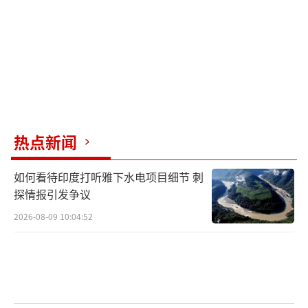
股市震荡引发经济学家对美国经济衰退的
担忧。路透社称，在美政府宣布对大部分地区
暂停“对等关税”前，股市已经蒸发数万亿美
元，并导致美国国债被大规模抛售。CNN称，
即便特朗普10日宣布暂停对大部分地区的“对
等关税”，但经济损失已经造成，美国仍面临
热点新闻
经济衰退的风险。摩根大通资产管理公司首席
全球策略师大卫·凯利告诉《华尔街日报》，
如何看待印度打听雅下水电项目细节 刺
若美国股市想要扭转颓势，至少需要“关税政
探情报引发争议
策保持稳定”，还需要白宫“逆转”当前对中
2026-08-09 10:04:52
国进口商品征收高达145%关税的政策。
“（关税政策）对美国的伤害可能比其他
任何国家都大。”美国《时代》周刊分析称，