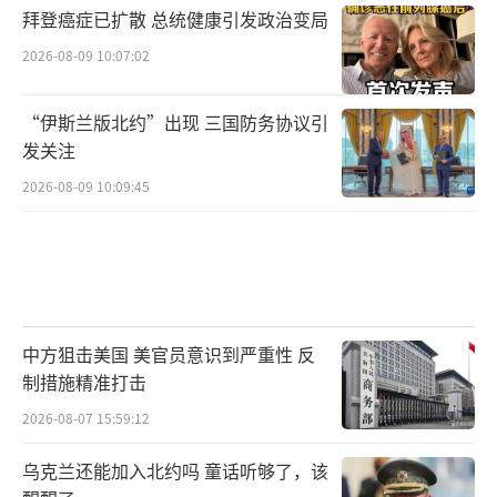
拜登癌症已扩散 总统健康引发政治变局
流”并不能解决价格上涨的问题。根据美国投
行韦德布什证券公司分析师丹·艾夫斯的计
2026-08-09 10:07:02
算，一部在美国本土制造iPhone售价可能高达
“伊斯兰版北约”出现 三国防务协议引
3500美元。
发关注
美国消费者并不愿意为政府的关税政策埋
2026-08-09 10:09:45
单。在纽约市贩卖纪念徽章的小商贩萨利告诉
《环球时报》记者：“我无法理解政府这么做
的原因，我甚至怀疑他们是否知道自己加征关
税的目标。”
中方狙击美国 美官员意识到严重性 反
“脆弱的暂停”并未解决问题
制措施精准打击
2026-08-07 15:59:12
“美国关税反转引发全球质疑。”《华尔
街日报》引述一些经济学家的观点认为，在过
乌克兰还能加入北约吗 童话听够了，该