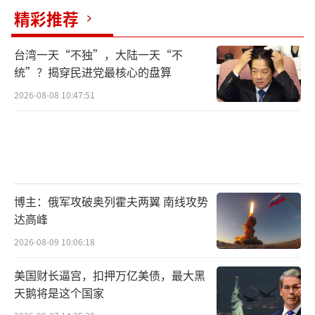
精彩推荐
率也是1934年以来最高的。“面对如此大的不
确定性，哪家公司会进行长期投资呢？”
台湾一天“不独”，大陆一天“不
统”？揭穿民进党最核心的盘算
“最糟糕的时候还没到来”
2026-08-08 10:47:51
“对于美国普通民众来说，最糟糕的时候
还没到来。”英国《金融时报》11日援引耶鲁
大学预算实验室的研究报告称，现行的关税政
策将使美国家庭平均每年损失4700美元。报告
还称，长期来看，美国经济将持续萎缩，每年
博主：俄军攻破奥列霍夫两翼 南线攻势
达高峰
或将损失1700亿美元。此外，到2025年底，失
2026-08-09 10:06:18
业率将上升0.5个百分点，就业岗位将减少74万
个。
美国财长逼宫，扣押万亿美债，最大黑
天鹅将是这个国家
美国各地的零售商已经警告称，最早于本