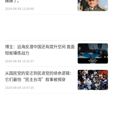
醒醒了。
去几天市场剧烈震荡后，美政府迅速做出让
2026-08-08 13:24:48
步，这可能导致各方领导人在与美政府谈判时
采取更强硬的立场。法国总统马克龙11日在社
交媒体上发文称，特朗普暂停对欧盟征收新关
税的决定仅是“脆弱的暂停”，并未解决问
题。马克龙强调：“90天暂停带来不确定性，
博主：远海反潜中国还有提升空间 直面
这种不确定性给跨大西洋企业造成了经济压
短板锤炼战力
力。”加拿大总理卡尼10日也表示，该国正在
2026-08-08 15:10:37
通过实施反制关税来对抗美国的不合理关税，
从国民党的变迁到民进党的续命逻辑：
包括对钢铁和汽车的关税。卡尼说，这些措
它们最怕“民主台湾”叙事被揭穿
施“旨在对美国造成最大程度的痛苦”。
2026-08-08 10:47:35
美国“政治新闻网”称，特朗普似乎准
备“吞下经济衰退的苦果”，但美国不太可能
在未来一年内一边保持经济平稳，一边迅速完