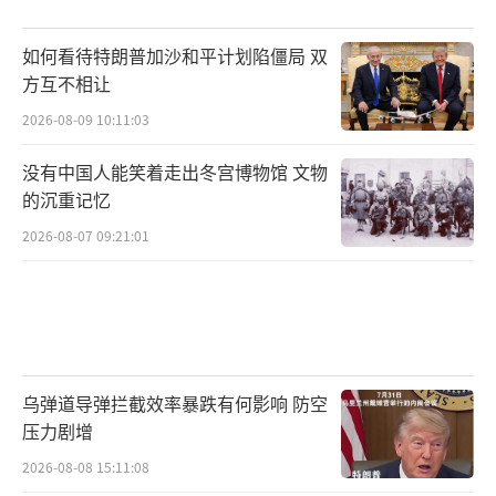
成国家工业基础重组。“美国经济衰退是否会
如何看待特朗普加沙和平计划陷僵局 双
到来，很大程度上取决于美政府在未来几周是
方互不相让
否会继续‘让步’。”
（责任编辑：张蕾 TT0001）
2026-08-09 10:11:03
没有中国人能笑着走出冬宫博物馆 文物
的沉重记忆
2026-08-07 09:21:01
乌弹道导弹拦截效率暴跌有何影响 防空
压力剧增
2026-08-08 15:11:08