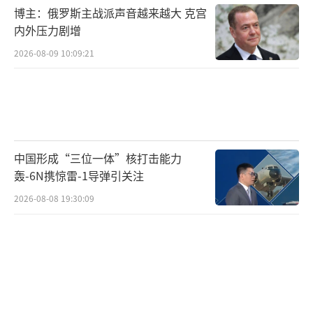
对进口商品征税将导致美国企业成本增加，进
博主：俄罗斯主战派声音越来越大 克宫
而提高美国消费品价格。以美国汽车产业为
内外压力剧增
例，根据美国汽车研究中心的最新分析结果，
2026-08-09 10:09:21
特朗普4月初实施的25%汽车关税将使美汽车制
造商2025年的成本增加约1080亿美元。该报告
称，号称“底特律三巨头”的通用汽车、福特
汽车和克莱斯勒在美国生产的每辆汽车的进口
中国形成“三位一体”核打击能力
零部件，平均可能被征收近5000美元的关税，
轰-6N携惊雷-1导弹引关注
其进口的每辆汽车平均可能被征收约8600美元
2026-08-08 19:30:09
的关税。
美国前财政部长耶伦10日在接受CNN采访
时表示，现任政府的关税政策是美国历史
上“最糟糕的自残”。她表示，即便特朗普取
消所有所谓的“对等关税”，美国的平均关税