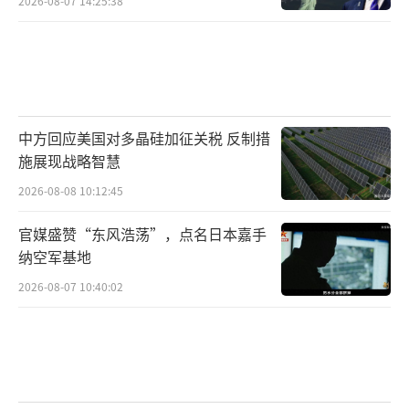
2026-08-07 14:25:38
月将出现一系列价格上涨和商品短缺的情况。
根据耶鲁大学预算实验室的说法，一些美国零
售商正准备在两周内提价，这将加剧持续的通
货膨胀。
中方回应美国对多晶硅加征关税 反制措
“总统征收的高额进口税只是被推迟了，
施展现战略智慧
而不是取消了。”美国全国广播公司（NBC）1
2026-08-08 10:12:45
1日分析称，美国消费者很快将发现数码产品、
汽车及其零部件、玩具、服装以及部分食品将
官媒盛赞“东风浩荡”，点名日本嘉手
纳空军基地
让他们的钱包“痛苦万分”。
2026-08-07 10:40:02
以数码产品为例，据瑞银分析师估计，苹
果公司最高端版本的iPhone零售价目前为1199
美元，未来其价格至少可能会上涨350美元左
右。美媒指出，特朗普所倡导的“制造业回