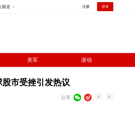
方频道
注册
登录
美军
滚动
球股市受挫引发热议
微信
微博
分享