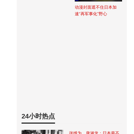
动漫封面遮不住日本加
速“再军事化”野心
24小时热点
张维为、唐湘龙：日本最不