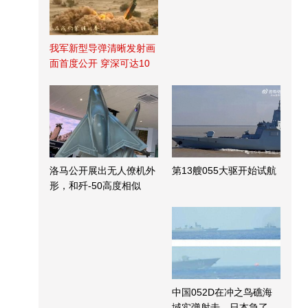
我军新型导弹清晰发射画
面首度公开 穿深可达10
米
洛马公开展出无人僚机外
第13艘055大驱开始试航
形，和歼-50高度相似
中国052D在冲之鸟礁海
域实弹射击，日本急了