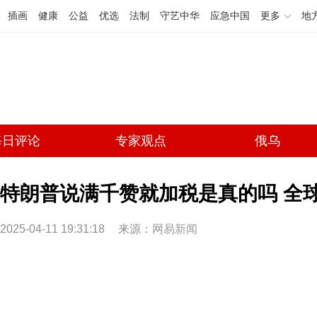
插画
健康
公益
优选
法制
守艺中华
应急中国
更多
地
每日评论
专家观点
俄乌
特朗普说满千赞就加税是真的吗 全
2025-04-11 19:31:18
来源：
网易新闻