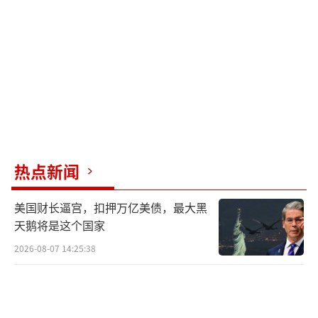
板印象。
中国已成为全球第二大经济体，GDP接近
美国的66%，制造业增加值占全球比重近3
0%，高新技术企业数量突破40万家，对世界经
济增长贡献率连续多年超过30%。面对这样一
个国家，连起码的尊重都没有，实在令人费
热点新闻
解。
中国人民每日为生计奔劳，努力追求更好
美国财长逼宫，扣押万亿美债，最大黑
天鹅将是这个国家
的生活，在关税大战中无辜受害。或许万斯对
中国仍停留在上世纪八十年代的印象，认为中
2026-08-07 14:25:38
国是一个“大乡下”。然而，今天的中国早已
不是他想象中的模样，中国人民也不会接受他