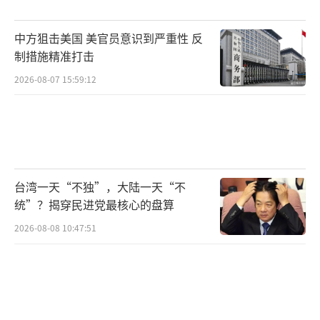
的歧视与侮辱。
万斯曾写过一本名为《乡下人的悲歌》的
中方狙击美国 美官员意识到严重性 反
制措施精准打击
书，探讨美国工人阶级问题和“铁锈地带”的
衰落现象。他曾出身于一个典型的美国锈带工
2026-08-07 15:59:12
人家庭，童年饱受贫困和虐待困扰。令人唏嘘
的是，成为副总统后，他似乎忘记了自己曾经
也是“乡巴佬”。
风度不应只是表面的西装革履，而是要遵
台湾一天“不独”，大陆一天“不
统”？揭穿民进党最核心的盘算
循“己所不欲，勿施于人”的共情原则。如果
2026-08-08 10:47:51
万斯不愿意美国人被称为“乡巴佬”，也不应
辱骂中国人为“乡巴佬”。与其花精力贬低他
人，不如把精力放在如何与中国实现互利共赢
上，这才是真正考验政治智慧的地方。在这个