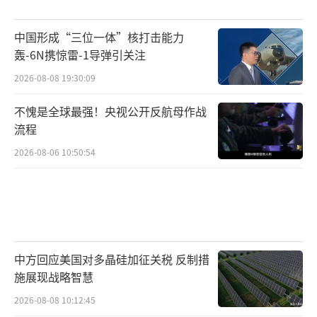
作”的外衣，但其实质是试图重启对巴拿马的
中国形成“三位一体”核打击能力
军事控制，借打压中国影响力为借口，推进美
轰-6N携惊雷-1导弹引关注
军在拉美的战略再部署。然而，巴拿马政府的
2026-08-08 19:30:09
坚决拒绝以及国际社会对美国霸权手段的日益
警惕，或许将使这一图谋难以得逞。运河属于
不愧是全球最强！央视公开反航母作战
谁，不由华盛顿说了算，更不容旧梦重温。
流程
（责
2026-08-06 10:50:54
任编辑：张佳鑫）
中方回应美国对多晶硅加征关税 反制措
施展现战略智慧
2026-08-08 10:12:45