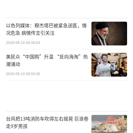
以色列媒体：穆杰塔巴被紧急送医，情
况危急 病情传言引关注
2026-08-10 08:38:43
美民众“中国购”升温 “反向海淘”热
潮涌动
2026-08-10 08:59:36
台风把13吨消防车吹得左右摇晃 巨浪卷
走9岁男孩