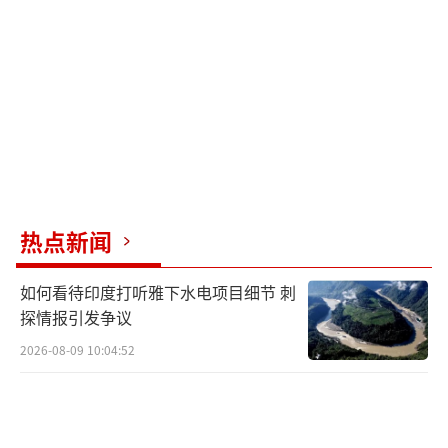
们不想与中国开战”，但紧接着话锋一转，又
强调要“果断遏制中国在西半球的恶意扩
张”，语气充满火药味，毫不掩饰对中国影响
力的焦虑与敌意。
面对赫格塞思的强硬言论，巴拿马方面反
应坚定。巴拿马公共安全部长弗兰克·阿布雷
戈在发布会现场毫不留情地回绝了所谓“美军
热点新闻
重返”的提议，明确表示：“穆利诺总统早已
表明立场，巴拿马不接受任何形式的军事基地
如何看待印度打听雅下水电项目细节 刺
或防御设施在本国设立。”这一回应显然打了
探情报引发争议
赫格塞思一个措手不及。
2026-08-09 10:04:52
尽管美方极力推动军事合作，巴拿马官方
发布的西班牙语版联合声明却强调，美国承认