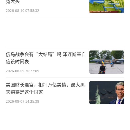
冤大头
他指出，美国官员的恶意指责完全是颠倒黑
2026-08-10 07:58:32
白、无中生有，目的是为干涉巴拿马内政、操
控地区局势寻找借口。林剑明确表示，中方坚
决反对这种“带着阴谋的拉帮结派”，并强
调：“谁想控制巴拿马运河，全世界都心知肚
明。”
俄乌战争会有“大结局”吗 泽连斯基自
信设时间表
林剑进一步指出，美方应正视自身行为，
2026-08-09 20:22:05
不要再妄图用“安全”与“合作”的幌子来掩
盖其插手他国内政、干扰地区和平的真实动
美国财长逼宫，扣押万亿美债，最大黑
天鹅将是这个国家
机。他强调，主权与尊严无法用妥协换取，对
2026-08-07 14:25:38
外强硬恫吓只会让美国霸权的面目更加清晰暴
露。
赫格塞思此次访问虽然披着“加强合