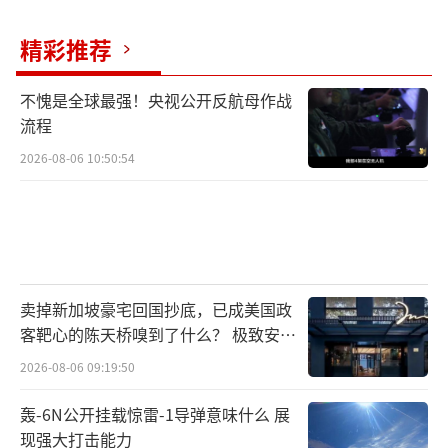
争力可能出现下滑。
精彩推荐
随着投资者、企业和消费者信心大幅下
挫，舆论纷纷拉响“特朗普衰退”的预警。经
不愧是全球最强！央视公开反航母作战
流程
济学家预测，关税政策会将美国经济推入困
境。加征关税不仅拖累全球经济增长前景，还
2026-08-06 10:50:54
可能加剧全球经济的不稳定。
（责任编辑：于浩淙 zx0
176）
卖掉新加坡豪宅回国抄底，已成美国政
客靶心的陈天桥嗅到了什么？ 极致安全
的追寻
2026-08-06 09:19:50
轰-6N公开挂载惊雷-1导弹意味什么 展
现强大打击能力