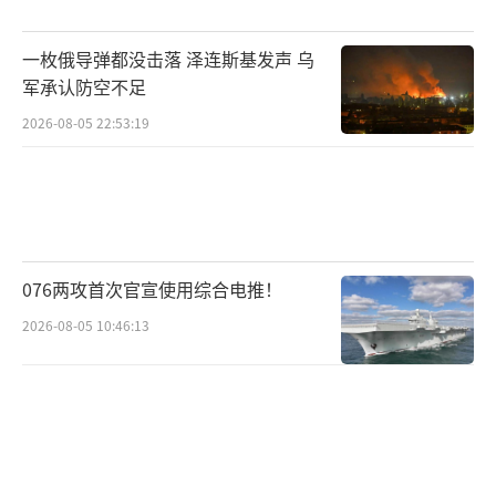
事实上，美国科技产业正成为关税政策的
一枚俄导弹都没击落 泽连斯基发声 乌
牺牲品。《华尔街日报》数据显示，2024年美
军承认防空不足
国七大科技企业中，有五家海外收入占比过
2026-08-05 22:53:19
半。关税政策导致成本上升，消费萎缩，给美
国科技企业带来困境。欧洲多国暗示，数字服
务领域的美国大型科技企业将成为反制目标。
法国总统马克龙和德国副总理兼经济部长哈贝
克均表示，不应通过征收关税来纠正贸易失
076两攻首次官宣使用综合电推！
衡，并可能对美国科技企业征收高额数字税。
2026-08-05 10:46:13
美国科技企业的全球布局优化了其生产流
程，但现在将其生产点挪回本土面临许多困
难，如劳动力缺乏，这将导致成本上升。如果
关税政策持续下去，美国高科技产业的整体竞