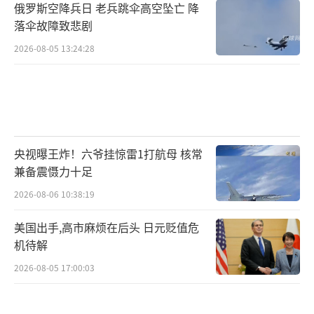
俄罗斯空降兵日 老兵跳伞高空坠亡 降
落伞故障致悲剧
2026-08-05 13:24:28
央视曝王炸！六爷挂惊雷1打航母 核常
兼备震慑力十足
2026-08-06 10:38:19
美国出手,高市麻烦在后头 日元贬值危
机待解
2026-08-05 17:00:03