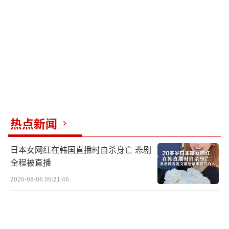
乱国际贸易秩序，贸易战没有赢家。
美国总统特朗普声称，新关税政策让美
国“发财”，每天进账20亿美元。然而，经济
学家认为白宫的关税算法存在错误。根据路透
社与益普索集团的一项民调，超过七成美国人
认为未来半年内美国国内日用消费品、汽车、
手机等商品会因关税措施涨价。反对新关税政
热点新闻
策的受访者约占57%。
日本女网红在韩国直播时自杀身亡 悲剧
白宫方面表示，美国有能力在国内生产苹
全程被直播
果手机，但专家认为这会导致售价翻倍。美国
2026-08-06 09:21:46
鞋业批发商与零售商协会CEO马特·普列斯特
也表示，新关税政策将使进口运动鞋价格大幅
上涨。