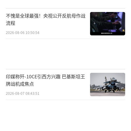
基础设施产业将被贝莱德牢牢控制。当现实中
的资本力量与政治权谋交织在一起时，我们不
不愧是全球最强！央视公开反航母作战
禁要问，真正的权力究竟掌握在谁手中？也许
流程
真正的权力不在决策者手中，而是在那些拥有
2026-08-06 10:50:54
资源和资本的人手里，他们所做的选择正在悄
然重塑世界的格局。这一切可能只是一个更大
故事的开端。
（责任编辑：张蕾 TT0001）
印媒称歼-10CE引西方兴趣 巴基斯坦王
牌战机成焦点
2026-08-07 08:43:51