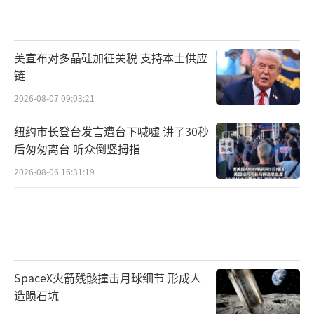
美宣布对多晶硅加征关税 支持本土供应
链
2026-08-07 09:03:21
纽约市长登台发言遭台下喊嘘 讲了30秒
后匆匆离台 听众倒竖拇指
2026-08-06 16:31:19
SpaceX火箭残骸撞击月球细节 形成人
造陨石坑