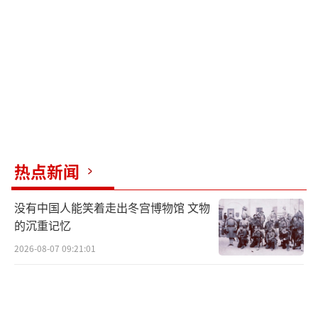
的现金、不动产和其他理财产品。然而，令人
意外的是，约翰·鲍格尔去世时身价不足一亿
美金。
先锋领航通过其庞大的资金体量影响着全
球的政治、军事和商业。它与贝莱德和道富集
团并称为全球资本三巨头，这三个集团并不是
竞争对手，而是在许多投资项目上互相持股。
热点新闻
有趣的是，真正控制这三大集团投资方向的都
是犹太人。
没有中国人能笑着走出冬宫博物馆 文物
的沉重记忆
前不久，贝莱德与乌克兰政府签订了一份
2026-08-07 09:21:01
名为乌克兰发展基金的投资协议。根据协议，
乌克兰将本国的土地、电网和资源作为抵押，
以换取贝莱德的资金援助。这意味着乌克兰的