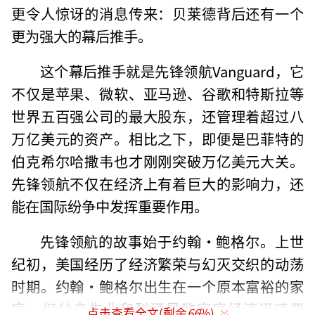
更令人惊讶的消息传来：贝莱德背后还有一个
更为强大的幕后推手。
这个幕后推手就是先锋领航Vanguard，它
不仅是苹果、微软、亚马逊、谷歌和特斯拉等
世界五百强公司的最大股东，还管理着超过八
万亿美元的资产。相比之下，即便是巴菲特的
伯克希尔哈撒韦也才刚刚突破万亿美元大关。
先锋领航不仅在经济上有着巨大的影响力，还
能在国际纷争中发挥重要作用。
先锋领航的故事始于约翰·鲍格尔。上世
纪初，美国经历了经济繁荣与幻灭交织的动荡
时期。约翰·鲍格尔出生在一个原本富裕的家
庭，但父亲失业和酗酒导致家庭经济迅速恶
点击查看全文(剩余
66
%)