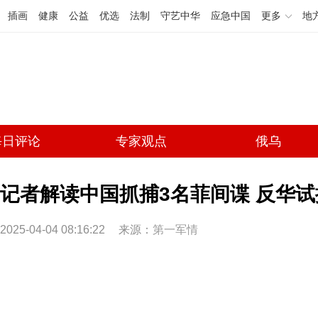
插画
健康
公益
优选
法制
守艺中华
应急中国
更多
地
每日评论
专家观点
俄乌
记者解读中国抓捕3名菲间谍 反华
2025-04-04 08:16:22
来源：
第一军情