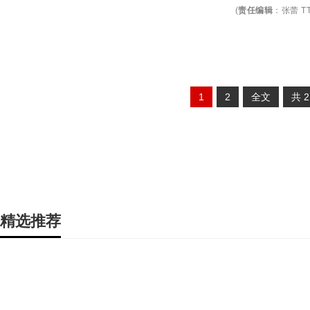
(
责任编辑
：
张蕾 TT
1
2
全文
共
精选推荐