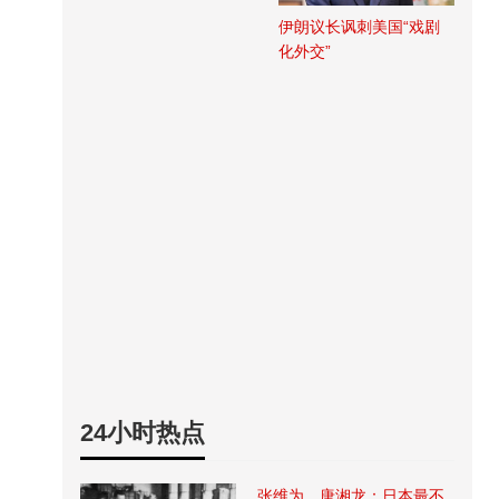
伊朗议长讽刺美国“戏剧
化外交”
24小时热点
张维为、唐湘龙：日本最不