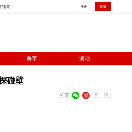
方频道
注册
登录
美军
滚动
试探碰壁
微信
微博
分享