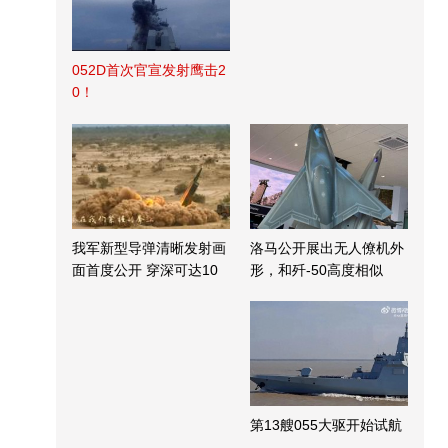
052D首次官宣发射鹰击2
0！
我军新型导弹清晰发射画
洛马公开展出无人僚机外
面首度公开 穿深可达10
形，和歼-50高度相似
米
第13艘055大驱开始试航