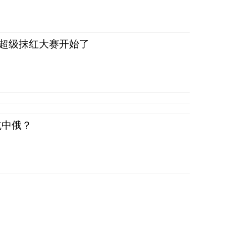
，超级抹红大赛开始了
抗中俄？