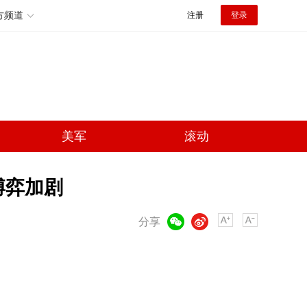
方频道
注册
登录
美军
滚动
博弈加剧
微信
微博
分享