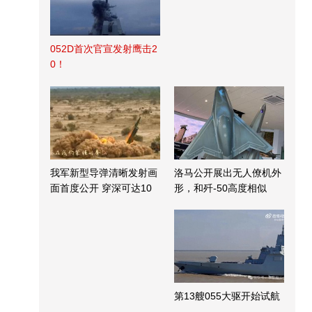
052D首次官宣发射鹰击2
0！
我军新型导弹清晰发射画
洛马公开展出无人僚机外
面首度公开 穿深可达10
形，和歼-50高度相似
米
第13艘055大驱开始试航