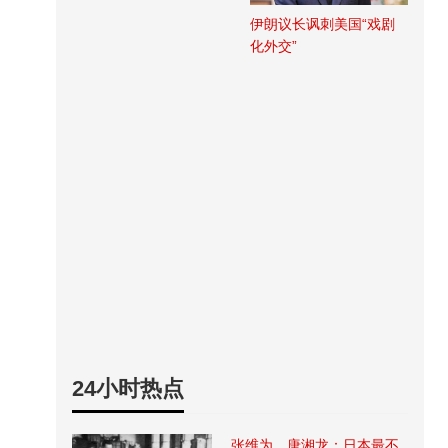
伊朗议长讽刺美国“戏剧
化外交”
24小时热点
张维为、唐湘龙：日本最不