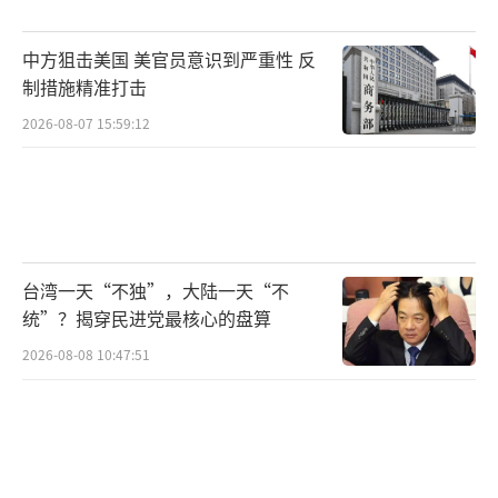
理多达10-20个不同的对象，远超其他系统。
中方狙击美国 美官员意识到严重性 反
OpenAI宣布从今天起，ChatGPT和Sora的
制措施精准打击
所有Plus、Pro、Team和Free用户都可以开始
2026-08-07 15:59:12
使用GPT-4o图像功能。山姆奥特曼表示，新版
本仍在推出中，未来可能会继续整合多模态模
型。有网友评论，GPT-4o图像功能超越了数百
家AI图像公司，甚至威胁到一些摄影师和设计
台湾一天“不独”，大陆一天“不
师的工作。
统”？揭穿民进党最核心的盘算
对于Google来说，Gemini席卷的各种基准
2026-08-08 10:47:51
测试证明了它的强大。实际体验中，无论是快
速回答还是深度推理，都能在短时间内完成。
不过，Gemini 2.5目前还不能生成图片，也许