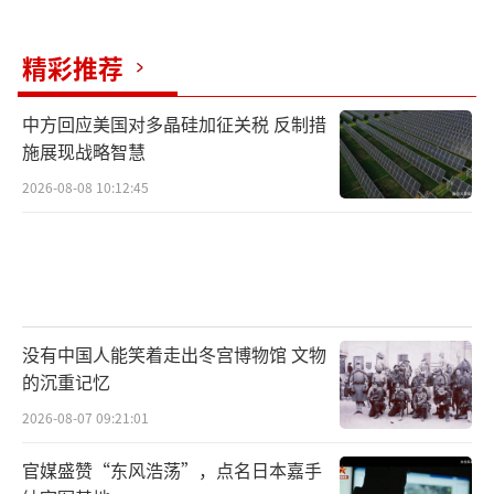
下一步3.0版本会带来这一能力。
这场竞争中，最着急的却是埃隆马斯克，
精彩推荐
他在X上多次发帖，声称Grok是更好的模型，
中方回应美国对多晶硅加征关税 反制措
嘲讽其他家模型撒谎和追求政治正确，而Grok
施展现战略智慧
则追求真理。
2026-08-08 10:12:45
在这场你追我赶的竞争中，Google和Ope
nAI展示了强大的实力，进一步拉近了AGI的梦
想。也许在不远的某个夜晚，AGI就会突然降
临。
没有中国人能笑着走出冬宫博物馆 文物
的沉重记忆
（责任编辑：张蕾 TT0001）
2026-08-07 09:21:01
官媒盛赞“东风浩荡”，点名日本嘉手