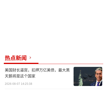
处理思想的方式，逐步接近问题，细化潜在解
决方案，并选择最佳方案。
鲸哥测试了Gemini 2.5 Pro生成“近3年国
内直播带货KOL的动态演示页面”，结果迅速
生成了相关代码，并且可以直接调用Colab进行
演示。此外，还测试了其深度推理能力，要求
生成一份具身智能报告，这份报告具有一定的
热点新闻
可读性。
美国财长逼宫，扣押万亿美债，最大黑
与此同时，OpenAI展示的GPT-4o图像生成
天鹅将是这个国家
技术同样令人震撼。第一张展示的图片几乎无
2026-08-07 14:25:38
法分辨是AI生成的，反射画面和密密麻麻的文
字都显示了AI的强大。第二张图片转了人物朝
向，生成的图像依然毫无破绽。GPT-4o可以处