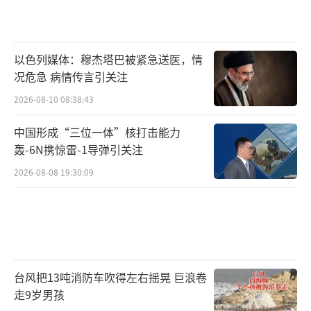
以色列媒体：穆杰塔巴被紧急送医，情
况危急 病情传言引关注
2026-08-10 08:38:43
中国形成“三位一体”核打击能力
轰-6N携惊雷-1导弹引关注
2026-08-08 19:30:09
台风把13吨消防车吹得左右摇晃 巨浪卷
走9岁男孩