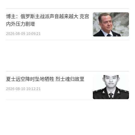
价控制和技术研发等方面面临的挑战不容小
觑，要摆脱F-22的命运并非易事。而中国六代
博主：俄罗斯主战派声音越来越大 克宫
机凭借坚实的技术积累和高效的研发进程，在
内外压力剧增
未来的列装竞赛中具备明显优势，有望先于美
2026-08-09 10:09:21
国F-47装备部队，为中国空军在未来空战中赢
得先机。
（责任编辑：张蕾 TT0001）
夏士远空降时坠地牺牲 烈士魂归故里
2026-08-10 10:12:21