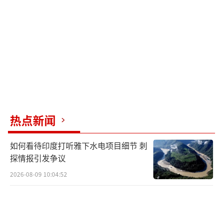
露太多具体信息，但从近年来中国在航空领域
的重大突破可以推断，中国六代机的研制工作
正在稳步推进。在发动机技术、隐身材料、航
电系统等关键领域，中国都取得了长足进步。
例如，中国在新型航空发动机的研发上不断取
得突破，为六代机提供了强大的动力保障；在
隐身技术方面，中国也在持续探索创新，进一
热点新闻
步提升战机的隐身性能。相比之下，美国F-47
项目在技术研发过程中也面临诸多挑战，研发
如何看待印度打听雅下水电项目细节 刺
进度存在一定不确定性。综合各方面因素来
探情报引发争议
看，中国六代机有望在列装时间上领先于美国F
2026-08-09 10:04:52
-47。
美国F-47六代机虽然被寄予厚望，但在造