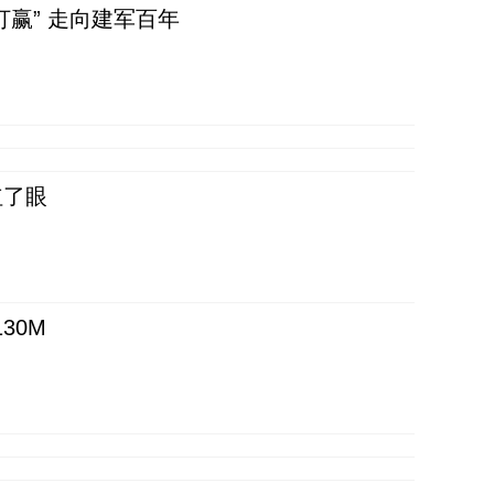
赢” 走向建军百年
红了眼
30M