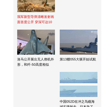
我军新型导弹清晰发射画
面首度公开 穿深可达10
米
洛马公开展出无人僚机外
第13艘055大驱开始试航
形，和歼-50高度相似
中国052D在冲之鸟礁海
域实弹射击，日本急了