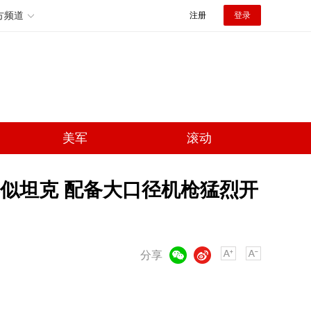
方频道
注册
登录
美军
滚动
似坦克 配备大口径机枪猛烈开
微信
微博
分享