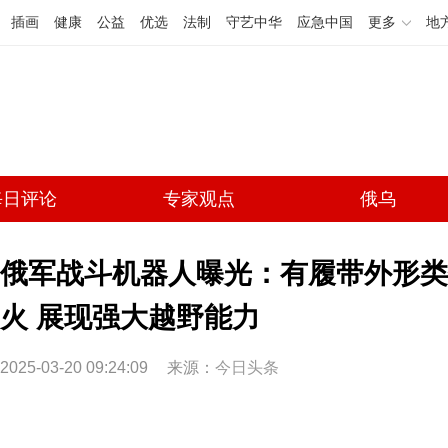
插画
健康
公益
优选
法制
守艺中华
应急中国
更多
地
每日评论
专家观点
俄乌
俄军战斗机器人曝光：有履带外形类
火 展现强大越野能力
2025-03-20 09:24:09
来源：
今日头条