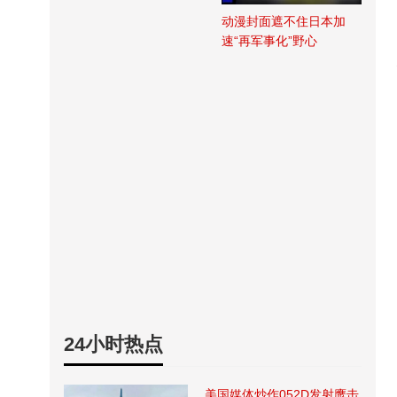
动漫封面遮不住日本加
速“再军事化”野心
24小时热点
美国媒体炒作052D发射鹰击