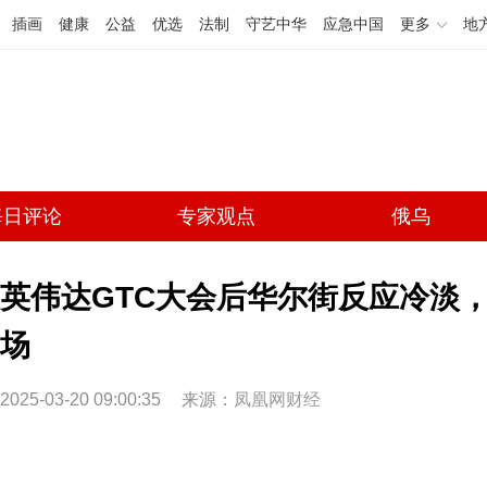
插画
健康
公益
优选
法制
守艺中华
应急中国
更多
地
每日评论
专家观点
俄乌
英伟达GTC大会后华尔街反应冷淡
场
2025-03-20 09:00:35
来源：
凤凰网财经