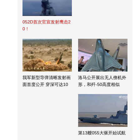
052D首次官宣发射鹰击2
0！
我军新型导弹清晰发射画
洛马公开展出无人僚机外
面首度公开 穿深可达10
形，和歼-50高度相似
米
第13艘055大驱开始试航