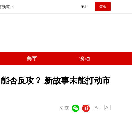
方频道
注册
登录
美军
滚动
，能否反攻？ 新故事未能打动市
微信
微博
分享