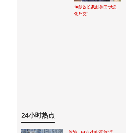
伊朗议长讽刺美国“戏剧
化外交”
24小时热点
管姚：中方对美“亮剑”反