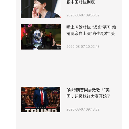
跟中国对抗到底
2026-08-07 09:55:09
嘴上叫嚣对抗 “汉光”演习 赖
清德亲自上演“逃生剧本” 美
军方围观“服务”
2026-08-07 10:02:48
“向特朗普同志致敬！”美
国，超级抹红大赛开始了
2026-08-07 09:43:32