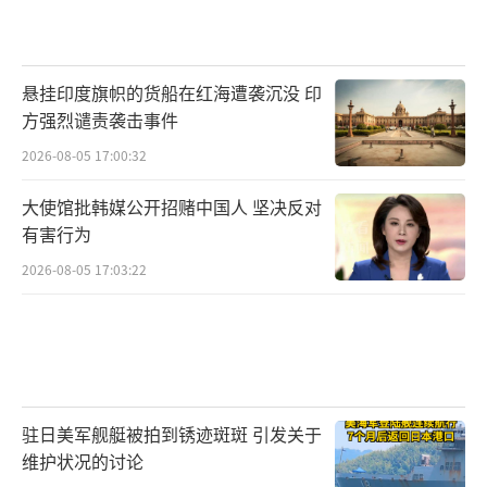
悬挂印度旗帜的货船在红海遭袭沉没 印
方强烈谴责袭击事件
2026-08-05 17:00:32
大使馆批韩媒公开招赌中国人 坚决反对
有害行为
2026-08-05 17:03:22
驻日美军舰艇被拍到锈迹斑斑 引发关于
维护状况的讨论