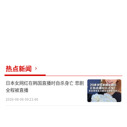
有11人受伤。萨那居民描述爆炸非常剧烈，如
同地震一般，妇女和儿童都惊恐不已。美国官
员透露，对胡塞武装的打击将持续数天甚至数
周。胡塞武装在一份声明中表示，其部队“已
做好充分准备，以升级回应升级”。
此外，路透社报道指出，当地时间3月11
日，也门胡塞武装发言人叶海亚·萨雷亚宣布
热点新闻
恢复禁止所有以色列船只在红海、阿拉伯海、
曼德海峡和亚丁湾等指定区域内通行的禁令，
日本女网红在韩国直播时自杀身亡 悲剧
将对违反通行禁令的以色列船只进行军事打
全程被直播
击。2025年1月，特朗普签署行政令，将也门胡
2026-08-06 09:21:46
塞武装重新认定为“外国恐怖组织”。2021年1
月，特朗普在第一个任期末尾将也门胡塞武装
列为“外国恐怖组织”。一个月后，拜登政府