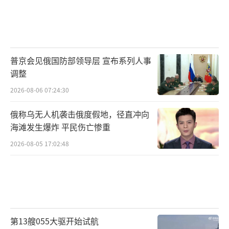
普京会见俄国防部领导层 宣布系列人事
调整
2026-08-06 07:24:30
俄称乌无人机袭击俄度假地，径直冲向
海滩发生爆炸 平民伤亡惨重
2026-08-05 17:02:48
第13艘055大驱开始试航