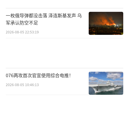
因也门人道主义形势严峻撤销了相关认定。202
一枚俄导弹都没击落 泽连斯基发声 乌
3年10月新一轮巴以冲突爆发后，也门胡塞武装
军承认防空不足
使用无人机和导弹袭击红海和阿拉伯海水域相
2026-08-05 22:53:19
关目标，要求以色列停止在加沙地带的军事行
动。2024年1月12日以来，美国和英国多次对
胡塞武装目标发动空袭，造成人员伤亡。
（责任
编辑：卢其龙 CM0882）
076两攻首次官宣使用综合电推！
2026-08-05 10:46:13