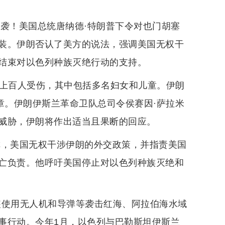
空袭！美国总统唐纳德·特朗普下令对也门胡塞
装。伊朗否认了美方的说法，强调美国无权干
结束对以色列种族灭绝行动的支持。
、上百人受伤，其中包括多名妇女和儿童。伊朗
章。伊朗伊斯兰革命卫队总司令侯赛因·萨拉米
威胁，伊朗将作出适当且果断的回应。
称，美国无权干涉伊朗的外交政策，并指责美国
亡负责。他呼吁美国停止对以色列种族灭绝和
武装使用无人机和导弹等袭击红海、阿拉伯海水域
事行动。今年1月，以色列与巴勒斯坦伊斯兰