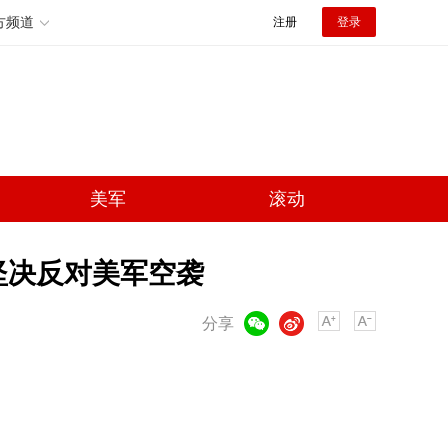
方频道
注册
登录
美军
滚动
坚决反对美军空袭
微信
微博
分享