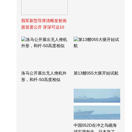
我军新型导弹清晰发射画
面首度公开 穿深可达10
米
洛马公开展出无人僚机外
第13艘055大驱开始试航
形，和歼-50高度相似
中国052D在冲之鸟礁海
域实弹射击，日本急了