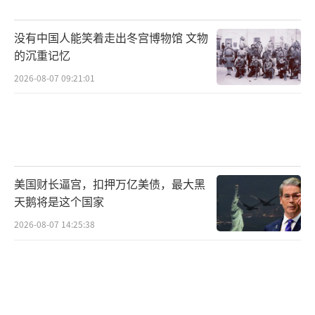
面，使得台当局多年来的防御计划变得无效。
没有中国人能笑着走出冬宫博物馆 文物
相比之下，美军在中东加沙地带构建临时码头
的沉重记忆
时，动用了大量人力和资金，最终却因海况恶
2026-08-07 09:21:01
劣而被冲垮。
美国军方对中国各类科技创新船只感到羡
慕嫉妒恨，认为自身在军事前沿领域的优势正
在被中国迅速挤压。由于基础工业能力减弱，
美国财长逼宫，扣押万亿美债，最大黑
美国在军事装备更新速度、尖端技术研发和区
天鹅将是这个国家
域部署方面已明显落后于中国。未来，美军可
2026-08-07 14:25:38
能会彻底丧失在亚太地区的军事优势，无法再
干扰中国的统一大业。国产特种驳船亮相影响
几何！
（责任编辑：卢其龙 CM0882）