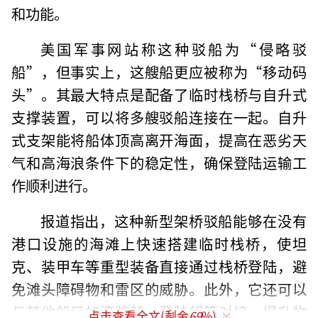
和功能。
美国军事网站称这种驳船为“侵略驳
船”，但事实上，这艘船更应被称为“移动码
头”。其最大特点是配备了临时栈桥与自升式
支撑装置，可以将多艘驳船连接在一起。自升
式支架能将船体顶高离开海面，提高在恶劣天
气和高海浪条件下的稳定性，确保登陆运输工
作顺利进行。
报道指出，这种新型架桥驳船能够在没有
港口设施的海滩上快速搭建临时栈桥，使坦
克、装甲车等重型装备直接通过栈桥登陆，避
免滩头障碍物和雷区的威胁。此外，它还可以
与其他船只如滚装船、登陆舰等对接，提升物
点击查看全文(剩余
69
%)