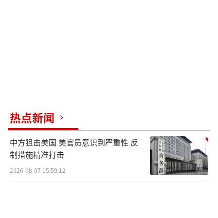
了一条约850米长的海上临时通道。很快，美国
五角大楼开始密切关注这些驳船的建造和部署
情况。
美国军方认为，这种新型船只极大削弱了
临海险恶浅滩等地形对登陆点选择的影响，几
乎可以让任意近海海岸成为登陆场，显著降低
了两栖攻坚任务的难度。新型特种架桥驳船的
热点新闻
出现，标志着解放军两栖登陆能力的显著提
中方狙击美国 美官员意识到严重性 反
升，解决了传统登陆作战中的难题——如何在缺
制措施精准打击
乏港口设施的情况下快速投送重型陆战装备。
2026-08-07 15:59:12
长期以来，台军认为解放军受台岛海岸地
形限制，只能在少数几个滩头实施登陆。然
而，新型特种架桥驳船的问世打破了这一局