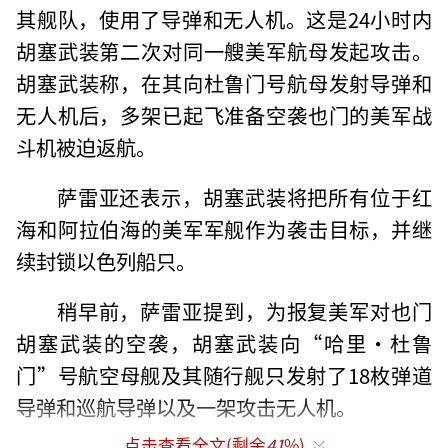
其舰队，使用了导弹和无人机。这是24小时内
胡塞武装第二次对同一艘美军航母发起攻击。
胡塞武装称，在其向杜鲁门号航母发射导弹和
无人机后，多架已起飞准备空袭也门的美军战
斗机被迫返航。
萨雷亚还表示，胡塞武装将把所有位于红
海和阿拉伯海的美军军舰作为袭击目标，并继
续封锁以色列船只。
稍早前，萨雷亚提到，为报复美军对也门
胡塞武装的空袭，胡塞武装向“哈里·杜鲁
门”号航空母舰及其随行舰只发射了18枚弹道
导弹和巡航导弹以及一架攻击无人机。
点击查看全文(剩余
41
%)