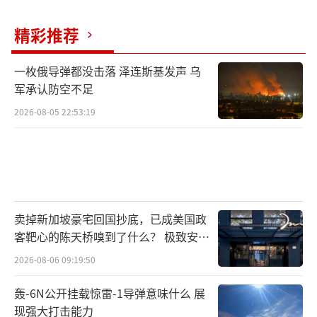
精彩推荐
一枚俄导弹都没击落 泽连斯基发声 乌
军承认防空不足
2026-08-05 22:53:19
卖掉新加坡豪宅回国抄底，已成美国政
客靶心的陈天桥嗅到了什么？ 极致安全
的追寻
2026-08-06 09:19:50
轰-6N公开挂载惊雷-1导弹意味什么 展
现强大打击能力