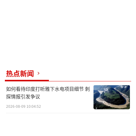
实现抱负的大舞台。坐在康犇身旁的是20岁的
申祥，他们都有坚定的参军入伍、报效祖国的
信念，一起经历了役前训练，心理上准备好了
接受军营生活的磨砺。“我爸爸是一名退伍军
人，他之前是一名边防战士，我也想像爸爸一
样，在军营里提高本领、成长成才、有所作
为。”申祥说。
热点新闻
会场外，“莘莘学子携笔从戎，参军报国
如何看待印度打听雅下水电项目细节 刺
建功立业”等红色条幅高悬，标语振奋人心。
探情报引发争议
山西经贸职业学院机电工程系大二学生雷竞超
2026-08-09 10:04:52
和同学们参加了欢送新兵入伍大会，他是学校
预征预储军事社团的一名成员，和社团的其他7
0名学生一样，他们都有意参军，之前每周接受