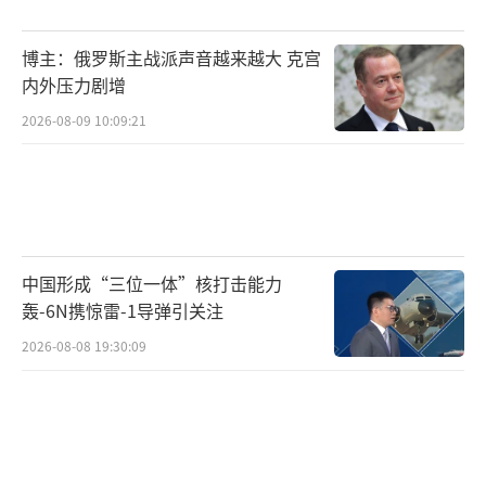
军事体能训练、进行军事理论学习。“明年这
个时候，我也会像他们一样成为一名新兵，投
博主：俄罗斯主战派声音越来越大 克宫
身祖国国防事业。”他充满期待地说。
内外压力剧增
2026-08-09 10:09:21
听到新兵战士向爸爸妈妈们郑重承诺“我
长大了，请放心”时，新兵温宇鑫的妈妈楚燕
红悄悄地拭去眼角滑落的泪水，虽有离别的不
舍，但更多的是对孩子的希望和祝福，她
说：“国是最大家，有国才有家。参军报国是
中国形成“三位一体”核打击能力
男儿本色，男孩子不能在温室里长大，希望他
轰-6N携惊雷-1导弹引关注
走进绿色军营，练精自身技能，在军营中书写
2026-08-08 19:30:09
光荣无悔的青春篇章。”新兵家长马志勇表示
支持孩子当兵，希望他为军旗增辉，为家乡争
光。
（责任编辑：卢其龙 CM0882）