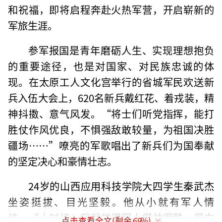
和祝福，即将启程奔赴火热军营，开启崭新的
军旅生涯。
参军报国是青年磨砺人生、实现理想抱负
的重要途径，也是对国家、对民族忠诚的体
现。在太原工人文化宫举行的省城军民欢送新
兵入伍大会上，620名新兵戴红花、着戎装，精
神抖擞、意气风发。“将士们听党指挥，能打
胜仗作风优良，不惧强敌敢较量，为祖国决胜
疆场……”嘹亮的军歌唱出了新兵们为国奉献
的坚定决心和豪情壮志。
24岁的山西应用科技学院大四学生秦武杰
坐姿挺拔、目光坚毅。他从小就有军人情
结，“小时候，我就觉得军人很帅很酷，很向
点击查看全文(剩余
69
%)