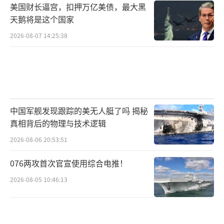
急情况服务部则报告了数起俄罗斯无人机袭击
美国财长逼宫，扣押万亿美债，最大黑
事件。乌克兰媒体报道称，首都基辅周边地区
天鹅将是这个国家
发生了一系列爆炸事件。俄军正奋力将最后一
2026-08-07 14:25:38
批乌克兰士兵赶出俄罗斯西部，根据开源地
图，俄军本月的攻势已将乌克兰控制的俄领土
面积缩小至约110平方公里。16日，乌克兰武装
力量总参谋部确认，乌军已从库尔斯克地区苏
中国军舰发现跟踪的美无人艇了吗 揭秘
贾撤出。
（责任编辑：于浩淙 zx0176）
真相背后的物理与技术逻辑
2026-08-06 20:53:51
076两攻首次官宣使用综合电推！
2026-08-05 10:46:13