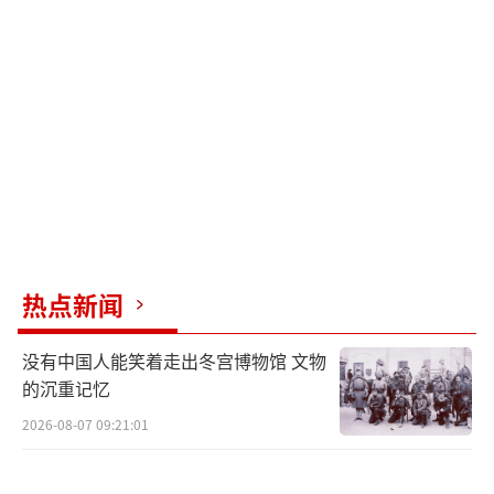
法国总统马克龙表示，这是一个关键时
刻，因为如果俄罗斯不真诚地致力于和平，美
国将加强制裁和施压，彻底改变局势。他还提
到已有多个国家表示愿意参与可能向乌部署部
队的行动。对此，俄罗斯外交部无任所大使罗
季翁·米罗什尼克回应称，马克龙试图为参与
乌克兰冲突找借口，并改写法律以满足自身利
益。
热点新闻
乌克兰总统泽连斯基强调了乌克兰需要安
全保障，包括外国军队驻扎。但他也指出，在
没有中国人能笑着走出冬宫博物馆 文物
维和部队问题上听取俄罗斯意见是一个不好的
的沉重记忆
迹象，这支部队必须部署在乌克兰领土上，这
2026-08-07 09:21:01
是对乌克兰和欧洲安全的保障。然而，意大利
总理梅洛尼通过办公室发表声明称，意大利不