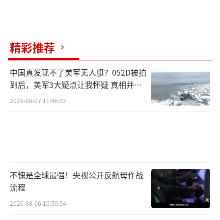
影响，欧洲国家正在讨论恢复义务兵役制，但
这可能会面临更多困难。研究表明，许多欧洲
人还没有准备好在战场上保卫自己的国家。
精彩推荐
与此同时，俄美之间的沟通仍在继续。俄
罗斯总统助理乌沙科夫表示，普京与特朗普的
中国真发现不了美军无人艇？052D被拍
到后，美军3大疑点让我怀疑 真相并非
会晤将在必要时举行，俄方正为会晤做准备。
如此
2026-08-07 11:46:52
美国国务院发布消息称，美国国务卿鲁比奥和
俄罗斯外长拉夫罗夫进行了电话交谈，讨论了
两国日前于沙特吉达会谈后的后续行动，双方
同意继续努力恢复美俄之间的沟通。
在停火前景不明朗的情况下，俄乌军队继
不愧是全球最强！央视公开反航母作战
流程
续发动空袭。俄罗斯国防部表示，其防空部队
2026-08-06 10:50:54
摧毁了总共31架乌克兰无人机。乌克兰国家紧