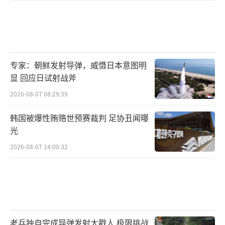
专家：朝鲜发射导弹，威慑日本意图明
显 回应日试射战斧
2026-08-07 08:29:39
韩国被爆性贿赂世预赛裁判 足协丑闻曝
光
2026-08-07 14:00:32
老兵独自完成导弹发射太戳人 极限挑战