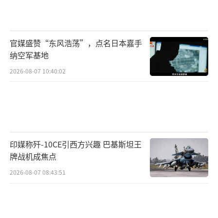
打算参与乌克兰地面维和部队，但将继续与欧
洲和西方盟友合作，为乌克兰确定可信和有效
官媒盛赞“东风浩荡”，点名日本嘉手
的安全保障。
纳空军基地
芬兰总统斯图布表示，芬兰愿意参与捍卫
2026-08-07 10:40:02
和平协议的努力，但现在谈论派遣地面部队还
为时过早。澳大利亚天空新闻台网站警告称，
在乌克兰，和平尚未存在，没有停火，没有双
方商定的条款，也没有国际部队可以安全行动
印媒称歼-10CE引西方兴趣 巴基斯坦王
的中立地带，因此向乌派遣澳大利亚部队的想
牌战机成焦点
法是荒谬的。
2026-08-07 08:43:51
此外，一些西方国家内部也存在不支持派
兵的因素。受担心美国不给予安全支持等因素