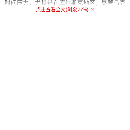
时间压力，尤其是在库尔斯克地区，尽管乌克
点击查看全文(剩余
77
%)
兰坚决否认其军队被包围，但显然承受着巨大
压力。
斯塔默在会后表示，俄方对拟议的停火协
议是“同意，但有条件”，这样的态度不够
好，是在试图拖延实现和平。他说，如果俄罗
斯拒绝“立即无条件停火”，将加大对俄罗斯
的压力，继续向乌克兰提供军事援助，并加强
对俄罗斯经济的限制。他透露，同意参加乌克
兰维和行动的各方军事负责人将在伦敦举行会
议，制定强有力的计划，支持和平协议并保障
乌克兰未来的安全。据称，约有35个国家已同
意提供武器、后勤和情报支持。