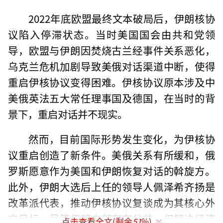
2022年底欧盟最终文本破局后，伊朗核协
议陷入停滞状态。当时美国国会由共和党领
导，欧盟与伊朗因焚烧古兰经事件关系恶化，
乌克兰危机加剧导致美俄对话渠道中断，使得
重启伊核协议变得困难。伊核协议原本涉及中
美俄英法五大常任理事国及德国，在当时的背
景下，重启对话并不现实。
然而，目前国际形势发生变化，为伊核协
议重启创造了新条件。美俄关系有所缓和，俄
罗斯愿意作为美国和伊朗恢复对话的斡旋方。
此外，伊朗大选后上任的领导人佩泽希齐扬是
改革派代表，推动伊核协议复谈成为其核心外
交目标。尽管伊朗内部存在分歧，但解决经济
点击查看全文(剩余
51
%)