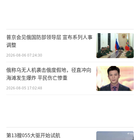
普京会见俄国防部领导层 宣布系列人事
调整
2026-08-06 07:24:30
俄称乌无人机袭击俄度假地，径直冲向
海滩发生爆炸 平民伤亡惨重
2026-08-05 17:02:48
第13艘055大驱开始试航