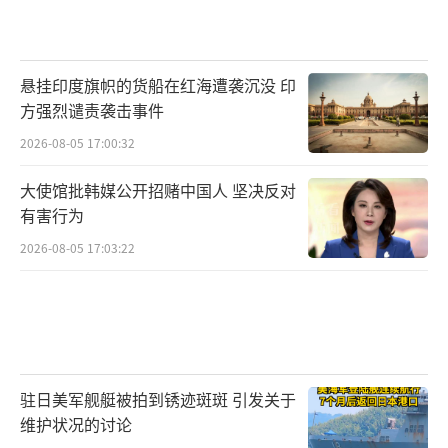
悬挂印度旗帜的货船在红海遭袭沉没 印
方强烈谴责袭击事件
2026-08-05 17:00:32
大使馆批韩媒公开招赌中国人 坚决反对
有害行为
2026-08-05 17:03:22
驻日美军舰艇被拍到锈迹斑斑 引发关于
维护状况的讨论