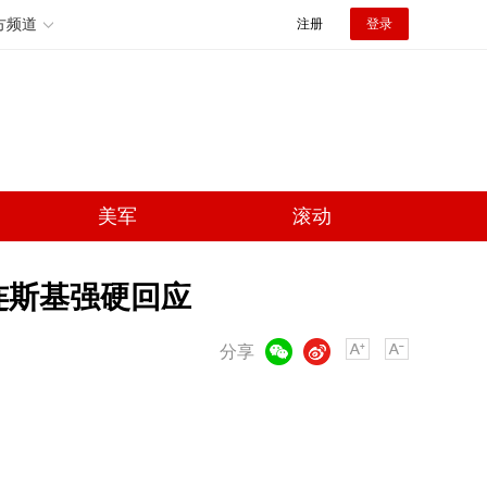
方频道
注册
登录
美军
滚动
连斯基强硬回应
微信
微博
分享