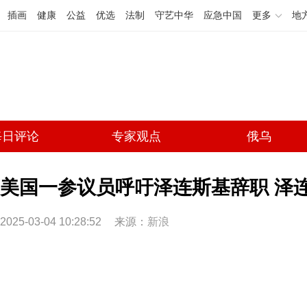
插画
健康
公益
优选
法制
守艺中华
应急中国
更多
地
每日评论
专家观点
俄乌
美国一参议员呼吁泽连斯基辞职 泽
2025-03-04 10:28:52
来源：
新浪