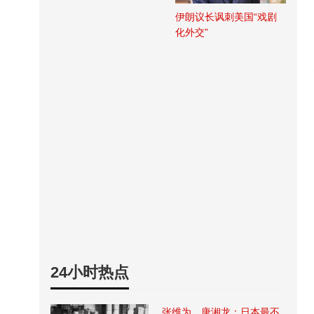
伊朗议长讽刺美国“戏剧
化外交”
24小时热点
张维为、唐湘龙：日本最不