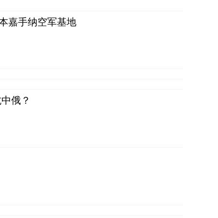
日本嘉手纳空军基地
抗中俄？