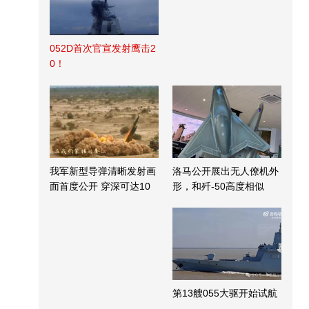
052D首次官宣发射鹰击2
0！
我军新型导弹清晰发射画
洛马公开展出无人僚机外
面首度公开 穿深可达10
形，和歼-50高度相似
米
第13艘055大驱开始试航