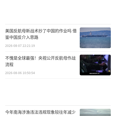
美国反航母新战术抄了中国的作业吗 借
鉴中国反介入思路
2026-08-07 22:21:19
不愧是全球最强！央视公开反航母作战
流程
2026-08-06 10:50:54
今年南海涉渔违法违规现象较往年减少