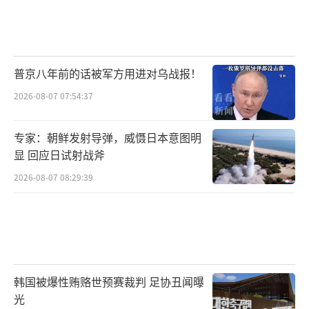
普京八年前的话被军方用进对乌战报！
2026-08-07 07:54:37
专家：朝鲜发射导弹，威慑日本意图明
显 回应日试射战斧
2026-08-07 08:29:39
韩国被爆性贿赂世预赛裁判 足协丑闻曝
光