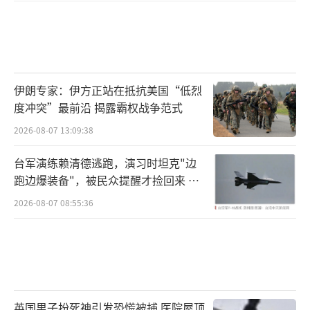
伊朗专家：伊方正站在抵抗美国“低烈
度冲突”最前沿 揭露霸权战争范式
2026-08-07 13:09:38
台军演练赖清德逃跑，演习时坦克"边
跑边爆装备"，被民众提醒才捡回来 演
习状况频出引发关注
2026-08-07 08:55:36
英国男子扮死神引发恐慌被捕 医院屋顶