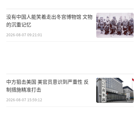
的不法行为指控，目前也没有确凿公开信息表
没有中国人能笑着走出冬宫博物馆 文物
明他们受到了法律制裁。
的沉重记忆
D部分为按摩者信息，共计7页，254人的
2026-08-07 09:21:01
名单全部被涂黑，无法获取任何信息。
尽管司法部长邦迪宣布公布资料时高调表
态，但实际上公布的只是200多页无关紧要的边
角料，既不能明确受害者群体，也无法确认加
中方狙击美国 美官员意识到严重性 反
制措施精准打击
害者身份。外界认为，这些资料的公布可能只
是为了向相关人员施压。即使完整公布，也不
2026-08-07 15:59:12
会再有人为此付出代价。这反映了美国的一种
真相和逻辑。
（责任编辑：卢其龙 CM0882）