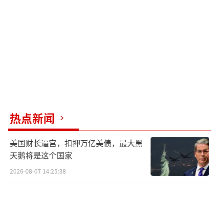
性犯罪活动。2022年6月，他被指控6项罪名，
最终裁定5项罪名成立，被判处20年监禁。
C部分为爱泼斯坦的通讯录，共有95页，每
页约10-13个人，总计约1000人的联系人名单。
所有通讯方式被涂黑遮盖，只显示人员名单。
这份通讯录虽然包含了一些美国政要的名字，
但并不能证明他们与爱泼斯坦的不法行为有
热点新闻
关。
美国财长逼宫，扣押万亿美债，最大黑
去年1月，美国法院解封的爱泼斯坦案法律
天鹅将是这个国家
文件提及近200名关联人物，包括特朗普、克林
2026-08-07 14:25:38
顿等权贵，以及一些文艺界名流。但相关部门
强调，文件提及名字不代表会面临指控或证明
有违法行为，这些人大多否认与爱泼斯坦有关