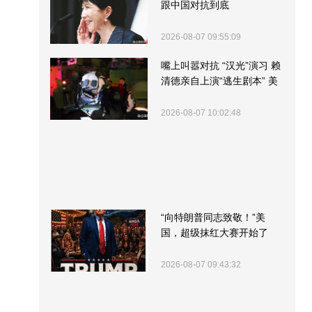
跟中国对抗到底
2026-08-07 09:55:09
嘴上叫嚣对抗 “汉光”演习 赖
清德亲自上演“逃生剧本” 美
军方围观“服务”
2026-08-07 10:02:48
“向特朗普同志致敬！”美
国，超级抹红大赛开始了
2026-08-07 09:43:32