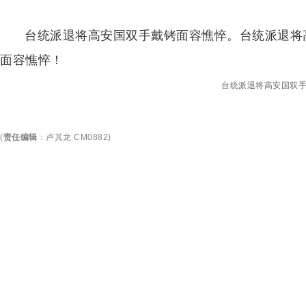
台统派退将高安国双手戴铐面容憔悴。台统派退将
面容憔悴！
台统派退将高安国双
(
责任编辑
：
卢其龙 CM0882
)