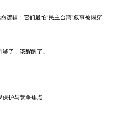
命逻辑：它们最怕“民主台湾”叙事被揭穿
听够了，该醒醒了。
易保护与竞争焦点