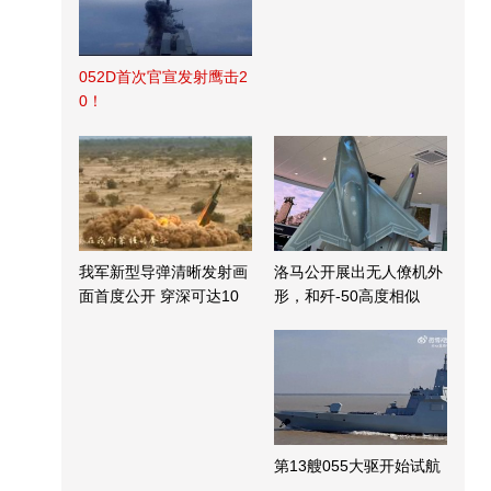
052D首次官宣发射鹰击2
0！
我军新型导弹清晰发射画
洛马公开展出无人僚机外
面首度公开 穿深可达10
形，和歼-50高度相似
米
第13艘055大驱开始试航