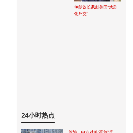
伊朗议长讽刺美国“戏剧
化外交”
24小时热点
管姚：中方对美“亮剑”反