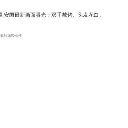
高安国最新画面曝光：双手戴铐、头发花白、
手戴铐面容憔悴