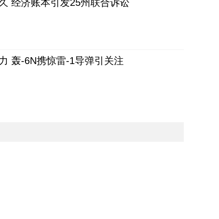
久 经济账本引发25州联合诉讼
 轰-6N携惊雷-1导弹引关注