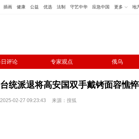
插画
健康
公益
优选
法制
守艺中华
应急中国
更多
地
每日评论
专家观点
俄乌
台统派退将高安国双手戴铐面容憔悴
2025-02-27 09:23:43
来源：
搜狐