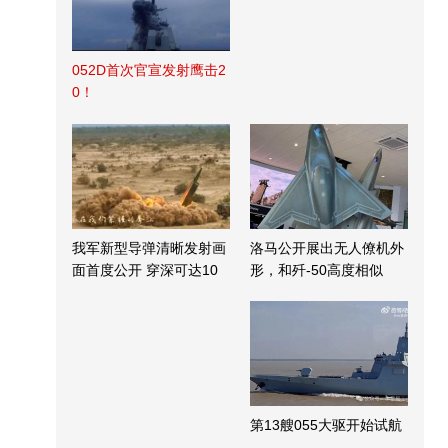
052D首次官宣发射鹰击2
0！
我军新型导弹清晰发射画
洛马公开展出无人僚机外
面首度公开 穿深可达10
形，和歼-50高度相似
米
第13艘055大驱开始试航