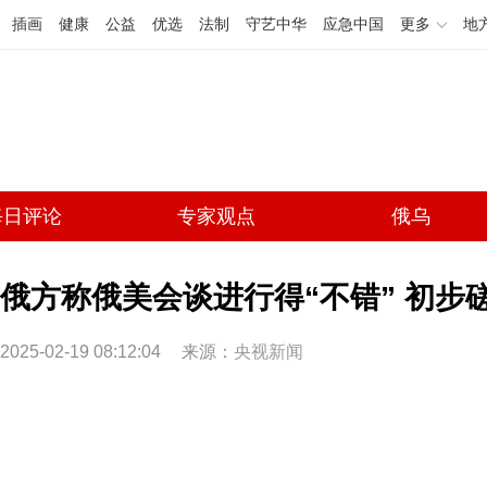
插画
健康
公益
优选
法制
守艺中华
应急中国
更多
地
每日评论
专家观点
俄乌
俄方称俄美会谈进行得“不错” 初步
2025-02-19 08:12:04
来源：
央视新闻