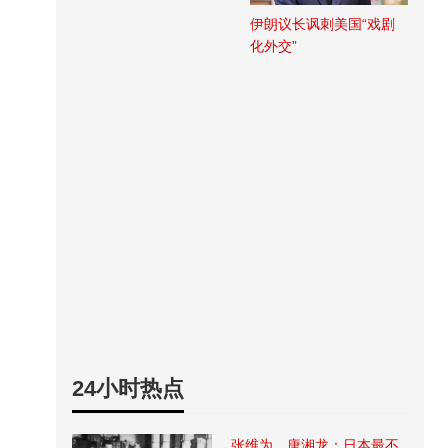
伊朗议长讽刺美国“戏剧
化外交”
24小时热点
张维为、唐湘龙：日本最不