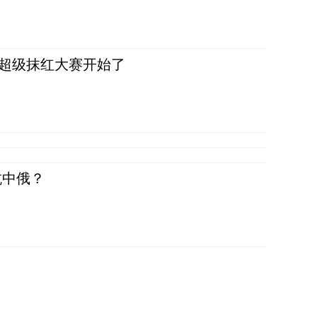
，超级抹红大赛开始了
抗中俄？