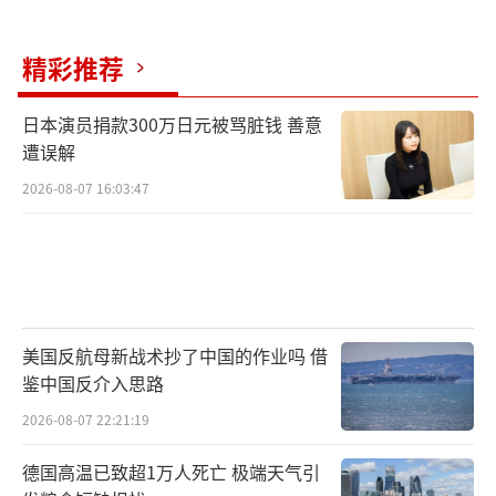
院长蒂莫菲·米洛瓦诺夫表示，鉴于特朗普政
精彩推荐
府反复无常，很难确定能在多大程度上信任他
们。欧洲外交关系委员会客座研究员利奥·利
日本演员捐款300万日元被骂脏钱 善意
特拉指出，欧洲人需要在这种情况下采取行
遭误解
动。
2026-08-07 16:03:47
当地时间17日下午，英国首相斯塔默、北
约秘书长马克·吕特、西班牙首相桑切斯、德
国总理朔尔茨、意大利总理梅洛尼、波兰总理
图斯克、丹麦首相弗雷德莱森和欧盟委员会主
美国反航母新战术抄了中国的作业吗 借
席冯德莱恩等人齐聚巴黎，与马克龙就乌克兰
鉴中国反介入思路
问题举行紧急峰会。会前，马克龙与美国总统
2026-08-07 22:21:19
特朗普通电话，双方讨论了巴黎峰会及美俄沙
德国高温已致超1万人死亡 极端天气引
特会晤的内容。然而，CNN指出，巴黎峰会长