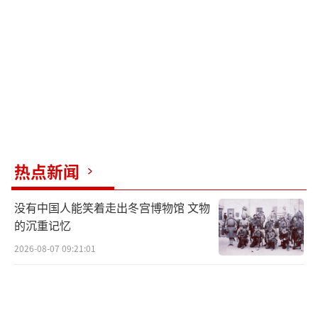
特里耶夫对CNN表示，特朗普和他的谈判团队
是“伟大的问题解决者”。他透露已在利雅得
会见了特朗普团队的几名成员。但他同时表
示，美国谈判代表尚未向俄罗斯代表做出直接
承诺，他认为建立桥梁非常重要，美俄关系对
世界至关重要。他还否认俄罗斯寻求减轻该国
面临的制裁。
热点新闻
中国常驻联合国代表傅聪在安理会审议乌
克兰问题时发言，指出任何冲突的终点都是谈
没有中国人能笑着走出冬宫博物馆 文物
判桌，历史最终一定是公正的。他乐见一切致
的沉重记忆
力于和平的努力，包括美俄达成的关于启动和
2026-08-07 09:21:01
谈的共识，同时也期待所有当事方和利益攸关
方都能参与到和谈进程中来，达成公平、持
久、有约束力且各方接受的和平协议。