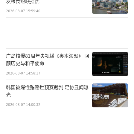
发粮食短缺担忧
达三个多小时，得出的结论令人失望。北约秘
2026-08-07 15:59:40
书长马克·吕特表示，尽管特朗普政府即将与
俄罗斯举行双边会谈，但他相信美国有意确保
乌克兰参与谈判。波兰总理图斯克则表示，巴
黎紧急峰会没有就乌克兰问题做出任何决定，
只是同意需要密切合作解决问题。
（责任编辑：张小
广岛核爆81周年央视播《奥本海默》 回
顾历史与和平使命
花 TT1000）
2026-08-07 14:58:17
韩国被爆性贿赂世预赛裁判 足协丑闻曝
光
2026-08-07 14:00:32