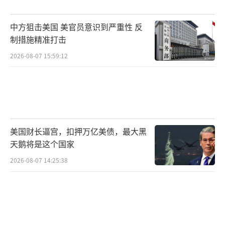
泽连斯基对即将举行的美俄会晤表达了不
中方狙击美国 美官员意识到严重性 反
满，称如果乌克兰不参与，沙特会谈不会取得
制措施精准打击
成果。他表示将访问利雅得，询问沙特领导人
2026-08-07 15:59:12
对美俄会谈的了解程度。此外，特朗普的俄乌
问题特使基思·凯洛格预计将于20日访问乌克
兰。泽连斯基希望带凯洛格去前线视察并与乌
克兰军队交谈，以便他带回更多信息。泽连斯
美国财长逼宫，扣押万亿美债，最大黑
基强调，欧洲也应该在未来的俄乌问题讨论中
天鹅将是这个国家
占有一席之地。
2026-08-07 14:25:38
《华尔街日报》报道，此次美俄会晤为俄
乌冲突注入了迄今为止最大的不确定性，引发
了乌克兰和欧洲国家的担忧，他们担心自己将
在俄乌停战谈判中缺席。乌克兰基辅经济学院