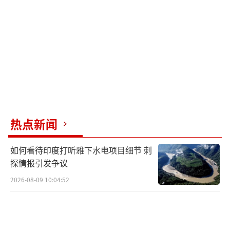
法德西的声明反映了欧洲国家对局势的焦
虑。随着俄罗斯与乌克兰冲突的深入，欧洲各
国的立场越来越显得软弱和分裂。尽管欧洲早
在战争初期便对乌克兰提供了援助，但在美国
主导的“全球战争”中，欧洲的政治话语权始
终处于边缘化状态。从美俄通话的消息来看，
两国的决定几乎可以决定乌克兰的未来，而欧
热点新闻
洲不仅未能在这一进程中扮演重要角色，反而
如何看待印度打听雅下水电项目细节 刺
成了事后的追随者。
探情报引发争议
欧洲的这份急切表态暴露了其在全球政治
2026-08-09 10:04:52
中的尴尬位置。虽然拥有一定的经济和军事力
量，但欧洲在重大国际事务中的话语权却越来
越薄弱。从美国的外交转向到俄罗斯的战略反