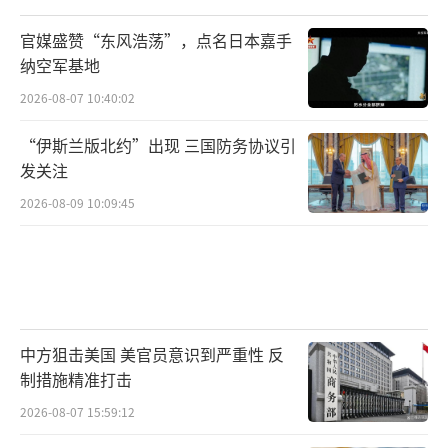
界大国重新划分战略利益的产物。对于欧洲来
说，乌克兰依然是自身安全的核心议题，但它
官媒盛赞“东风浩荡”，点名日本嘉手
能否在未来的博弈中占据主动地位依旧是一个
纳空军基地
巨大的未知数。在这个复杂的局势中，欧洲不
2026-08-07 10:40:02
仅需要审视自己在全球事务中的位置，更应思
“伊斯兰版北约”出现 三国防务协议引
考如何在即将到来的全球政治新秩序中重塑自
发关注
己应有的角色和影响力。
（责任编辑：张蕾 TT0001）
2026-08-09 10:09:45
中方狙击美国 美官员意识到严重性 反
制措施精准打击
2026-08-07 15:59:12