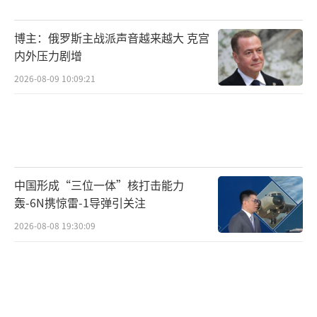
应，欧洲几乎总是处在被动位置。特别是在乌
博主：俄罗斯主战派声音越来越大 克宫
克兰问题上，法国、德国等国多次公开表态支
内外压力剧增
持乌克兰，但在美国与俄罗斯的博弈中，欧洲
2026-08-09 10:09:21
始终未能真正掌握主动权。如今，随着美俄达
成和平谈判协议，欧洲再次被逼入了一个尴尬
的境地：它所言之“必不可少”的参与，在全
球大国博弈面前无足轻重。
中国形成“三位一体”核打击能力
更令人不解的是，欧洲为什么如此急于表
轰-6N携惊雷-1导弹引关注
态，要求将乌克兰纳入谈判桌？难道仅仅因为
2026-08-08 19:30:09
乌克兰的未来直接关系到欧洲的安全吗？这种
表态看似关切，实则隐含着欧洲对自己外交独
立性的深刻失望。欧洲似乎已经意识到，在全
球战略格局的重塑过程中，它的独立性正日渐