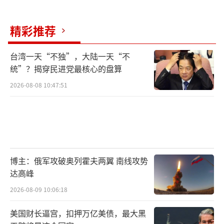
消失。美国的“全球领导”地位、俄罗斯
的“区域霸权”，以及中东的波动，都在不断
精彩推荐
削弱欧洲的战略自主权。而在面对乌克兰这样
事关欧洲未来的重要议题时，欧洲的声音显得
台湾一天“不独”，大陆一天“不
统”？揭穿民进党最核心的盘算
如此微弱，只能在美国与俄罗斯的博弈中勉力
求得一席之地。
2026-08-08 10:47:51
这不仅仅是一个地区冲突的外交博弈，而
是整个国际秩序正在悄然发生转变的信号。过
去的数十年里，欧洲凭借其经济与政治的综合
实力曾在全球事务中占有一席之地。尤其是在
博主：俄军攻破奥列霍夫两翼 南线攻势
达高峰
冷战结束后的几十年里，欧洲不仅享有全球经
济、军事的影响力，更在外交领域发挥着积极
2026-08-09 10:06:18
作用。然而，如今的欧洲似乎只能在大国的对
美国财长逼宫，扣押万亿美债，最大黑
话和博弈中摇摆。无论是特朗普的“美国优