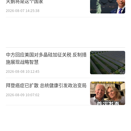
天鹅将是这个国家
先”，还是普京的“恢复大国地位”，都让欧
2026-08-07 14:25:38
洲感到自己无力主导未来的命运。
法国、德国和西班牙的外长们的表态实际
上是欧洲在这一复杂局势中的一声呐喊。但这
种呐喊在美俄的外交博弈中显得微弱和孤立。
中方回应美国对多晶硅加征关税 反制措
随着美俄对话的推进，欧洲是否能够重新夺回
施展现战略智慧
对乌克兰问题的主导权？是否能够在未来的全
2026-08-08 10:12:45
球政治中扮演更为重要的角色？这些问题或许
拜登癌症已扩散 总统健康引发政治变局
是欧洲需要反思的根本所在。
2026-08-09 10:07:02
美俄的“立即启动”谈判让人清晰地看到
了全球大国博弈的冷酷和现实。乌克兰问题的
解决将不再是乌克兰一个国家的事务，而是世