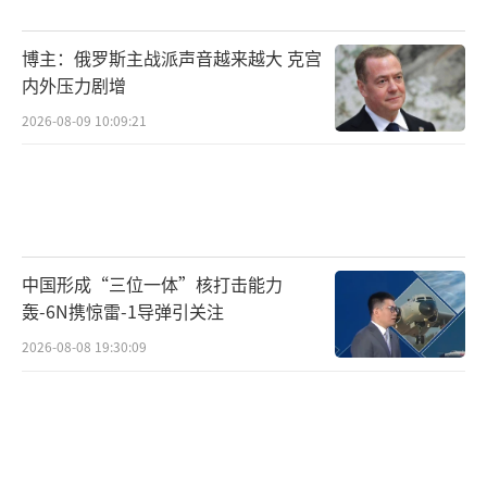
买黄金，不会因为短期涨跌改变决策，这是基
于确保外汇储备长期保值增值的战略考量。
博主：俄罗斯主战派声音越来越大 克宫
内外压力剧增
随着全球央行持续增持黄金，两个新趋势
2026-08-09 10:09:21
值得关注：一是许多新兴市场国家仍在持续增
持黄金；二是越来越多发达国家央行纷纷加入
增持黄金的阵营。王立新表示，央行大手笔购
买黄金行为的确提振全球黄金市场需求，但影
响金价走势的因素还包括国际地缘政治风险升
中国形成“三位一体”核打击能力
级、黄金市场多空博弈变化等。
轰-6N携惊雷-1导弹引关注
2026-08-08 19:30:09
国内黄金ETF资金流入量激增，主要是多重
因素影响，如强劲的金价表现、利率下滑以及
国内资产波动不确定性。去年国内黄金ETF资金
流入额达到约310亿元人民币，带动国内黄金E