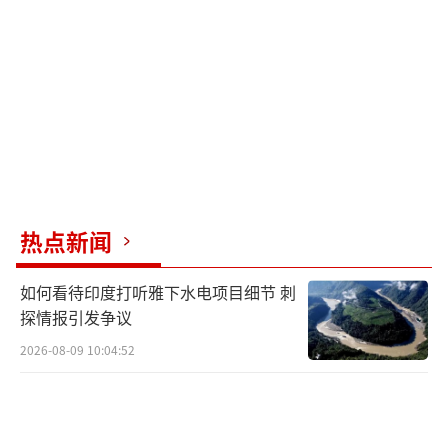
高。
华尔街交易商争相将黄金现货从伦敦运往
纽约，以应对美国潜在关税政策。这导致纽约
市场黄金现货需求激增，推动纽约COMEX黄金
期货价格与全球黄金价格双双大涨。目前，黄
金一个月期远期价格相比现货价格低了约5美
元/盎司，凸显纽约黄金现货市场供需关系紧
热点新闻
张。
如何看待印度打听雅下水电项目细节 刺
全球央行购金力度依然强劲。《全球黄金
探情报引发争议
需求趋势报告》指出，2024年全球央行的年度
2026-08-09 10:04:52
购金量突破千吨大关。王立新认为，尽管部分
国家央行会暂缓购金节奏，等待金价回调时再
购买黄金，但整体而言，多国央行一旦决定购