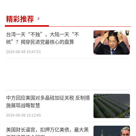
TF总持仓大增87%。许泽玮建议，投资者在配
置资产时可以考虑将一部分资金投向黄金等避
精彩推荐
险资产，以分散风险并获取相对稳定的收益。
有人正将大量黄金从伦敦运往纽约！
台湾一天“不独”，大陆一天“不
（责任编辑：
统”？揭穿民进党最核心的盘算
卢其龙 CM0882）
2026-08-08 10:47:51
中方回应美国对多晶硅加征关税 反制措
施展现战略智慧
2026-08-08 10:12:45
美国财长逼宫，扣押万亿美债，最大黑