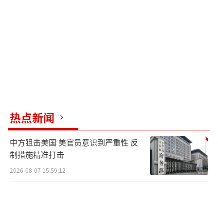
府站稳脚跟，中美之间的博弈力度可能会进一
步增强。
面对美军的咄咄逼人态势，解放军南部战
区已经采取了反制措施。根据公开报道，解放
军南部战区在黄岩岛进行了多次联合警巡任
务，包括1月17日、1月18日和1月31日的巡航
行动。2月4日的巡航再次表明了解放军不惧美
热点新闻
国威胁和挑衅的决心。
中方狙击美国 美官员意识到严重性 反
（责任编辑：卢其龙 CM0882）
制措施精准打击
2026-08-07 15:59:12