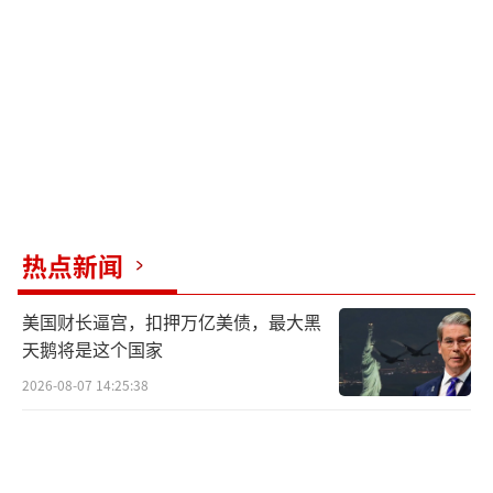
·辛鲍姆也表示，该国将推出报复性关税和其
他措施。
相比之下，中国没有立即采取类似加拿大
的报复行动。中美之间多年来的双边贸易中，
中国一直对美国保持超过3000亿美元的贸易顺
差，依靠对美国的贸易顺差积累了超过3万亿美
元的外汇储备。如果中美之间的关税战不断升
热点新闻
级，导致双方贸易脱钩，美国人民将买不到来
自中国的价廉物美的商品，物价会飙升，生活
美国财长逼宫，扣押万亿美债，最大黑
水平会下降。而中国每年超过5000亿美元的商
天鹅将是这个国家
品不出口美国，将导致大量工厂倒闭，加剧失
2026-08-07 14:25:38
业压力。
特朗普敢于在第二个任期不足半个月就打