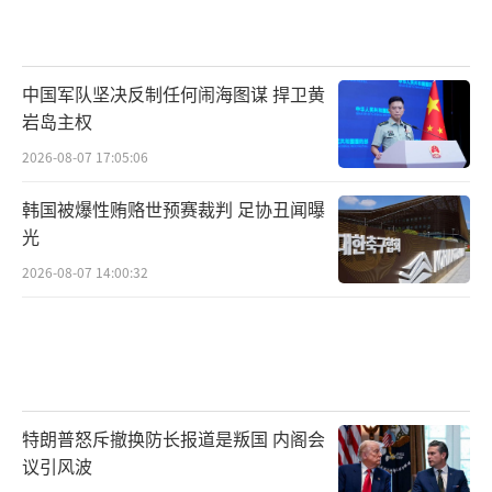
中国军队坚决反制任何闹海图谋 捍卫黄
岩岛主权
2026-08-07 17:05:06
韩国被爆性贿赂世预赛裁判 足协丑闻曝
光
2026-08-07 14:00:32
特朗普怒斥撤换防长报道是叛国 内阁会
议引风波