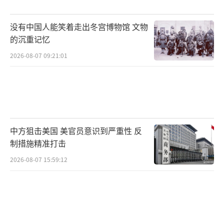
响第二轮关税战，是因为他认为美国更有底气
来打这场关税战。美国付出的代价是人民生活
没有中国人能笑着走出冬宫博物馆 文物
水平受到一定影响，但对另一方而言，则可能
的沉重记忆
导致很多人失去工作。特朗普赌的是其他国家
2026-08-07 09:21:01
不敢和美国升级关税战，不愿意和美国贸易脱
钩。胡锡进谈中方对美部分商品加征关税！
（责
任编辑：卢其龙 CM0882）
中方狙击美国 美官员意识到严重性 反
制措施精准打击
2026-08-07 15:59:12