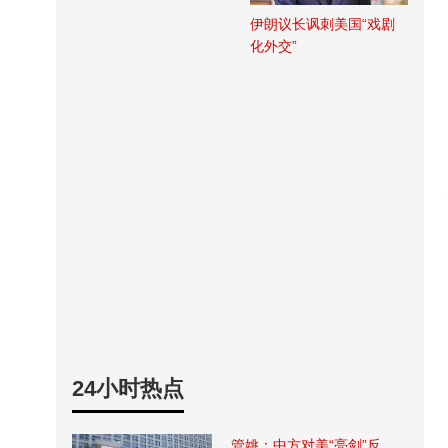
伊朗议长讽刺美国“戏剧
化外交”
24小时热点
管姚：中方对美“亮剑”反