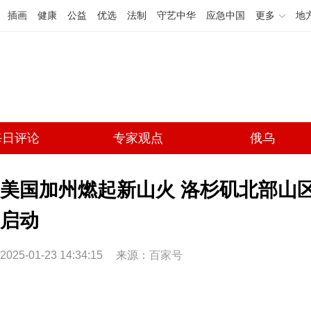
插画
健康
公益
优选
法制
守艺中华
应急中国
更多
地
每日评论
专家观点
俄乌
美国加州燃起新山火 洛杉矶北部山
启动
2025-01-23 14:34:15
来源：
百家号