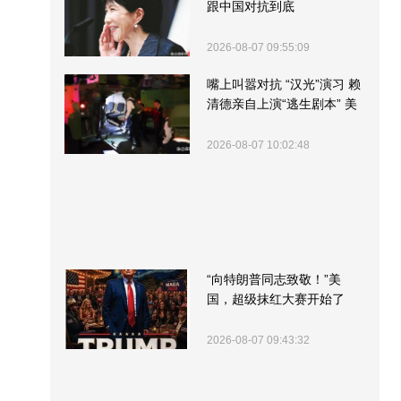
跟中国对抗到底
2026-08-07 09:55:09
嘴上叫嚣对抗 “汉光”演习 赖
清德亲自上演“逃生剧本” 美
军方围观“服务”
2026-08-07 10:02:48
“向特朗普同志致敬！”美
国，超级抹红大赛开始了
2026-08-07 09:43:32