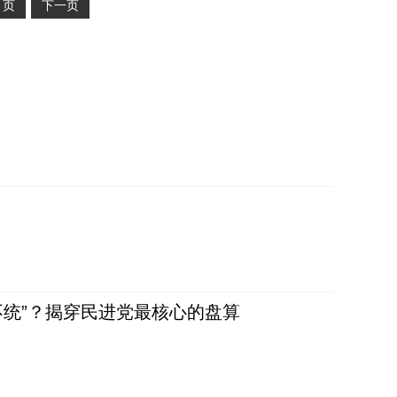
2
页
下一页
不统”？揭穿民进党最核心的盘算