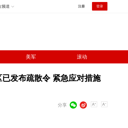
方频道
注册
登录
美军
滚动
区已发布疏散令 紧急应对措施
微信
微博
分享