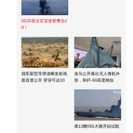
052D首次官宣发射鹰击2
0！
我军新型导弹清晰发射画
洛马公开展出无人僚机外
面首度公开 穿深可达10
形，和歼-50高度相似
米
第13艘055大驱开始试航