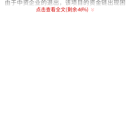
由于中资企业的退出，该项目的资金链出现困
点击查看全文(剩余
46
%)
难，菲律宾不得不转向美国和日本寻求支持。
在马科斯总统任内，菲律宾改变了前任杜
特尔特对南海问题的政策，频繁挑衅中国并拉
拢美军等域外力量介入南海。尽管中国尚未采
取经济制裁措施，但这些行为已影响到中菲之
间的民间合作。部分中国企业主动撤离，使菲
律宾陷入困境，难以找到新的合作伙伴。
目前，菲律宾在能源转型和基建项目上都
面临无人接盘的局面。虽然马科斯政府寄希望
于美国和日本的支持，但这种期望可能难以实
现。即将上台的特朗普政府更注重自身利益，
不太可能为菲律宾提供巨额援助。因此，菲律