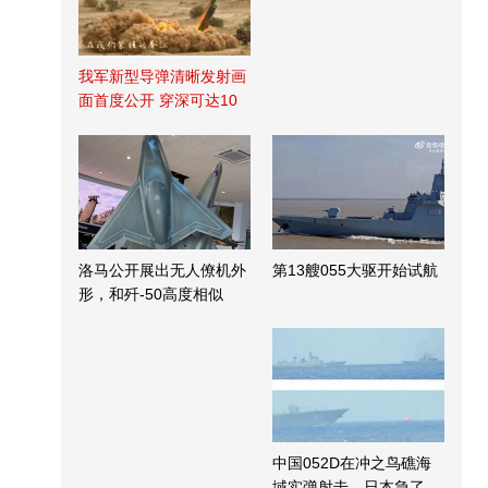
我军新型导弹清晰发射画
面首度公开 穿深可达10
米
洛马公开展出无人僚机外
第13艘055大驱开始试航
形，和歼-50高度相似
中国052D在冲之鸟礁海
域实弹射击，日本急了