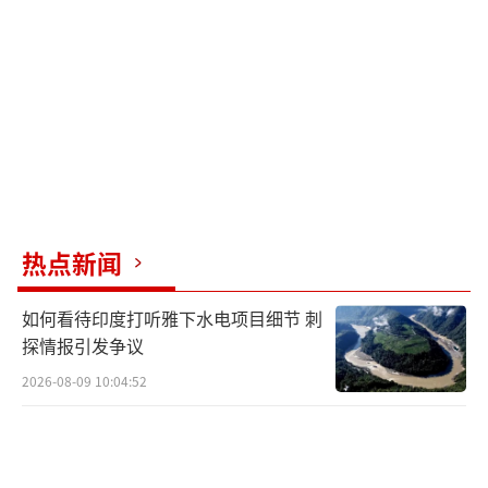
动进行交易。同年8月24日，TikTok向法院提起
诉讼，控告美国政府违法。11月10日，字节跳
动再次提起诉讼，请求法院阻止特朗普颁布
的“剥离TikTok”行政令。
2021年2月10日，拜登政府宣布搁置迫使
字节跳动出售TikTok的计划，以便审查此事。2
023年3月23日，周受资出席美国国会听证会，
热点新闻
正面回应安全性质疑。
如何看待印度打听雅下水电项目细节 刺
2024年4月，美国总统拜登签署法案，要求
探情报引发争议
TikTok母公司字节跳动在270天内将TikTok出售
2026-08-09 10:04:52
给非中国企业，否则该应用程序将在2025年1月
19日后在美国被禁用。这意味着TikTok用户虽
然仍可能使用该软件，但无法下载更新程序，