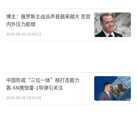
也无法在美国进行数据托管。
博主：俄罗斯主战派声音越来越大 克宫
1月19日，苹果美国官网发布声明指出，Ti
内外压力剧增
kTok及字节跳动多款应用程序在美国已不再可
2026-08-09 10:09:21
用，美区用户可能会面临功能受限的情况。受
影响的应用程序包括TikTok、TikTok Studio、
TikTok Shop Seller Center等11款软件。苹果
表示，如果用户设备上已安装这些应用程序，
它们将保留在设备上，但如果删除后无法重新
中国形成“三位一体”核打击能力
轰-6N携惊雷-1导弹引关注
下载，也无法进行应用内购买和新订阅，且不
会收到更新。
2026-08-08 19:30:09
（责任编辑：于浩淙 zx0176）