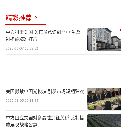
域。公交车封锁的第三道警戒线，警方逮捕小
组到达现场。检方称将执行逮捕令，尹锡悦是
精彩推荐
否自愿出庭无关紧要。
中方狙击美国 美官员意识到严重性 反
九点十分，新闻传来，让人心头一震。报
制措施精准打击
道简洁，细节清晰，仿佛记者就在现场。中央
2026-08-07 15:59:12
政府果川办公楼，公调处召开简报会，通报尹
锡悦已被逮捕，并已移送公调处羁押。紧急救
援队火速赶到现场，受困群众已被安全转移。
现场一片狼藉，救援人员正紧张有序地展开搜
救和清理工作。
美国拟禁中国光模块 引发市场短期狂欢
十点三十三分，尹锡悦被“共同调查本
2026-08-05 10:11:55
部”正式逮捕。紧急救援队迅速到达现场，伤
中方回应美国对多晶硅加征关税 反制措
者情况危急，医护人员立刻展开抢救，生命体
施展现战略智慧