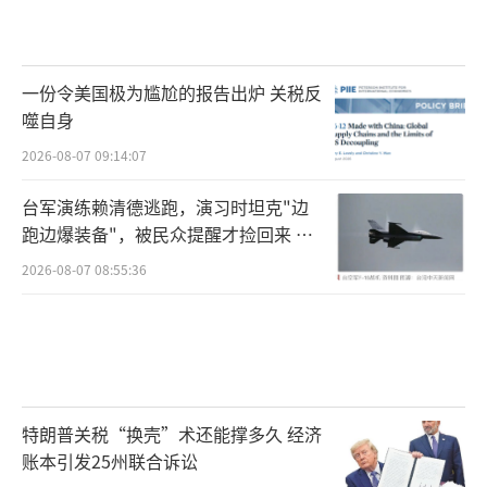
一份令美国极为尴尬的报告出炉 关税反
噬自身
2026-08-07 09:14:07
台军演练赖清德逃跑，演习时坦克"边
跑边爆装备"，被民众提醒才捡回来 演
习状况频出引发关注
2026-08-07 08:55:36
特朗普关税“换壳”术还能撑多久 经济
账本引发25州联合诉讼