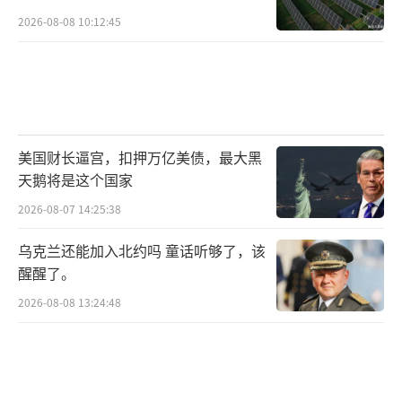
征渐渐稳定。交通一度瘫痪，警员维持秩序，
2026-08-08 10:12:45
疏导人群。救援工作有条不紊地进行着，社会
各界纷纷伸出援手，提供物资和帮助，秩序逐
渐恢复。尹锡悦被调查近11小时一脸疲惫。
（责
任编辑：卢其龙 CM0882）
美国财长逼宫，扣押万亿美债，最大黑
天鹅将是这个国家
2026-08-07 14:25:38
乌克兰还能加入北约吗 童话听够了，该
醒醒了。
2026-08-08 13:24:48