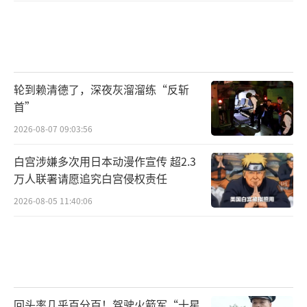
轮到赖清德了，深夜灰溜溜练“反斩
首”
2026-08-07 09:03:56
白宫涉嫌多次用日本动漫作宣传 超2.3
万人联署请愿追究白宫侵权责任
2026-08-05 11:40:06
回头率几乎百分百！驾驶火箭军“十星