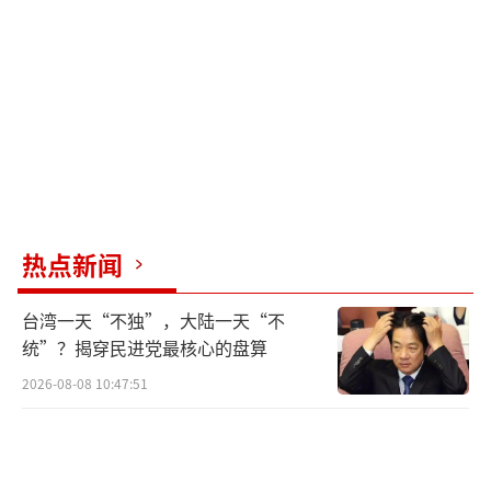
严阵以待，形成包围圈。警方展开逮捕行动，
官邸入口已被封锁，尹锡悦的支持者们静坐抗
议，最终被驱散。
凌晨五点，警方持搜查令对国民力量党相
关人员展开搜查。总统尹锡悦律师团队抵达官
邸，阻止逮捕行动，现场气氛紧张，反对声此
起彼伏。崔相穆副总理代理总统职务，声明严
热点新闻
重违规造成事故的责任人必须承担相应后果。
台湾一天“不独”，大陆一天“不
清晨六点，城市刚刚苏醒，路灯还闪烁着
统”？揭穿民进党最核心的盘算
微弱的光芒。梅峰山附近，警方逮捕小组埋
2026-08-08 10:47:51
伏，准备从侧翼包抄。成东，国民力量党党内
代表，强烈要求立刻停止逮捕令。警方沿梅峰
山登山路，试图从官邸后山接近。警方与示威