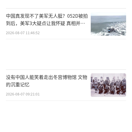
者发生冲突，一名示威者受伤，医护人员已将
中国真发现不了美军无人艇？052D被拍
其送医治疗。
到后，美军3大疑点让我怀疑 真相并非
如此
清晨七点，城市喧嚣逐渐平静，人们陆续
2026-08-07 11:46:52
开始一天的工作。早高峰的车流缓慢移动，空
气中弥漫着淡淡的汽油味和早餐的香气。总统
警卫处次长金成勋和本部长李光宇，警方已决
定同时收网。国民力量党议员抵达官邸，当众
没有中国人能笑着走出冬宫博物馆 文物
宣布逮捕令无效，强烈谴责这一行为。
的沉重记忆
清晨八点，新闻播报员的声音清晰而稳
2026-08-07 09:21:01
重，如同晨曦般温柔地唤醒城市。屏幕上，画
面切换流畅，城市在渐渐苏醒。警方包围了官
邸，悄悄绕过外围警戒，一步步接近核心区