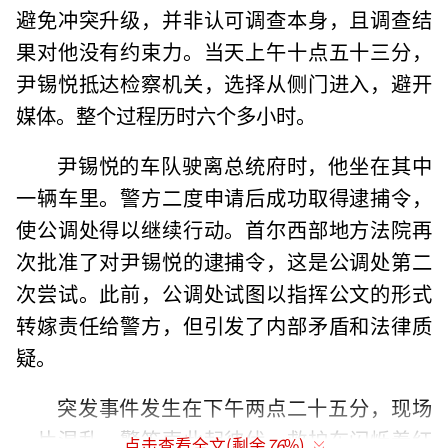
避免冲突升级，并非认可调查本身，且调查结
果对他没有约束力。当天上午十点五十三分，
尹锡悦抵达检察机关，选择从侧门进入，避开
媒体。整个过程历时六个多小时。
尹锡悦的车队驶离总统府时，他坐在其中
一辆车里。警方二度申请后成功取得逮捕令，
使公调处得以继续行动。首尔西部地方法院再
次批准了对尹锡悦的逮捕令，这是公调处第二
次尝试。此前，公调处试图以指挥公文的形式
转嫁责任给警方，但引发了内部矛盾和法律质
疑。
突发事件发生在下午两点二十五分，现场
一片混乱。警笛声此起彼伏，救护车闪烁着红
点击查看全文(剩余
76
%)