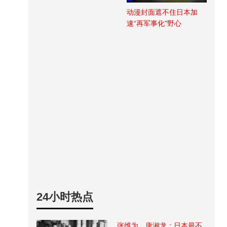
动漫封面遮不住日本加
速“再军事化”野心
24小时热点
张维为、唐湘龙：日本最不