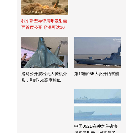
我军新型导弹清晰发射画
面首度公开 穿深可达10
米
洛马公开展出无人僚机外
第13艘055大驱开始试航
形，和歼-50高度相似
中国052D在冲之鸟礁海
域实弹射击，日本急了