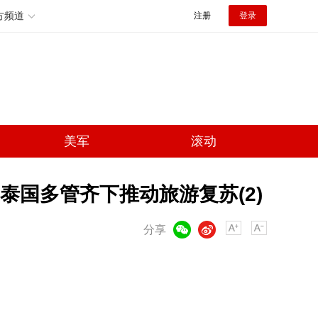
方频道
注册
登录
美军
滚动
泰国多管齐下推动旅游复苏(2)
微信
微博
分享