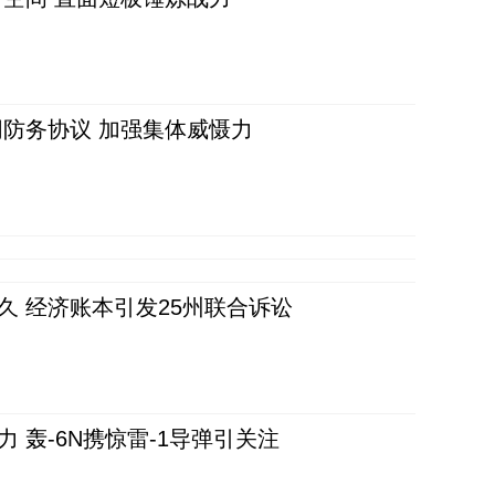
防务协议 加强集体威慑力
久 经济账本引发25州联合诉讼
 轰-6N携惊雷-1导弹引关注