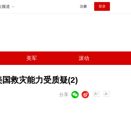
方频道
注册
登录
美军
滚动
国救灾能力受质疑(2)
微信
微博
分享