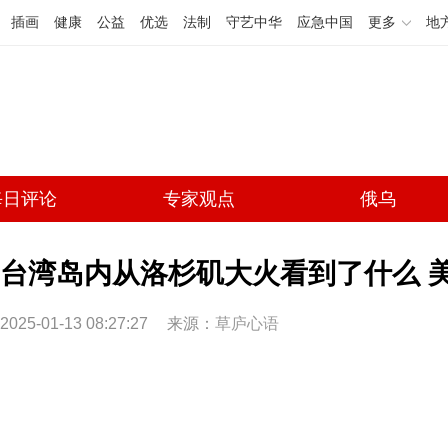
插画
健康
公益
优选
法制
守艺中华
应急中国
更多
地
每日评论
专家观点
俄乌
台湾岛内从洛杉矶大火看到了什么 美
2025-01-13 08:27:27
来源：
草庐心语