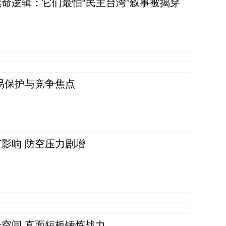
命逻辑：它们最怕“民主台湾”叙事被揭穿
易保护与竞争焦点
影响 防空压力剧增
空间 直面短板锤炼战力