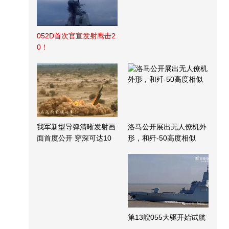
052D首次官宣发射鹰击2
0！
我军新型导弹清晰发射画
洛马公开展出无人僚机外
面首度公开 穿深可达10
形，和歼-50高度相似
米
第13艘055大驱开始试航