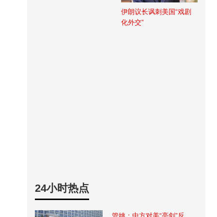
伊朗议长讽刺美国“戏剧
化外交”
24小时热点
管姚：中方对美“亮剑”反