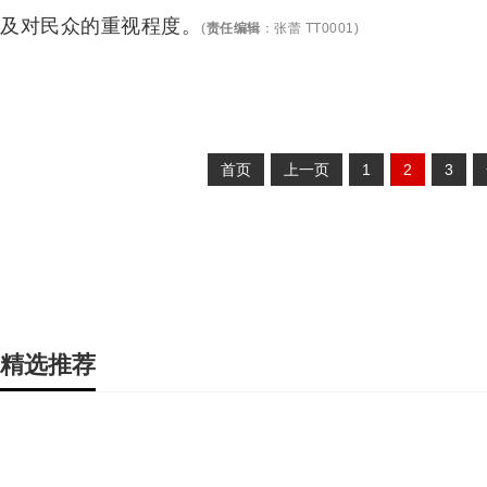
及对民众的重视程度。
(
责任编辑
：
张蕾 TT0001
)
首页
上一页
1
2
3
精选推荐