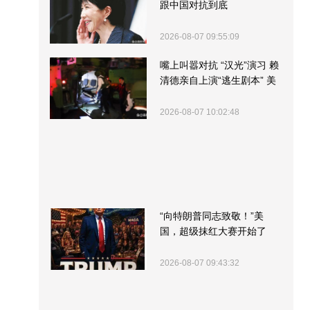
跟中国对抗到底
2026-08-07 09:55:09
嘴上叫嚣对抗 “汉光”演习 赖
清德亲自上演“逃生剧本” 美
军方围观“服务”
2026-08-07 10:02:48
“向特朗普同志致敬！”美
国，超级抹红大赛开始了
2026-08-07 09:43:32